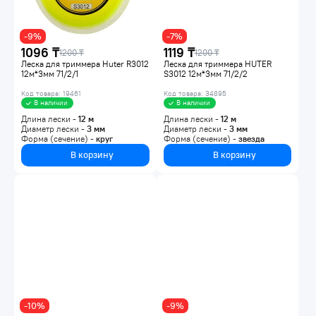
-9%
-7%
1096 ₸
1119 ₸
1200 ₸
1200 ₸
Леска для триммера Huter R3012
Леска для триммера HUTER
12м*3мм 71/2/1
S3012 12м*3мм 71/2/2
Код товара: 19461
Код товара: 34895
В наличии
В наличии
Длина лески -
12
м
Длина лески -
12
м
Диаметр лески -
3
мм
Диаметр лески -
3
мм
Форма (сечение) -
круг
Форма (сечение) -
звезда
В корзину
В корзину
-10%
-9%