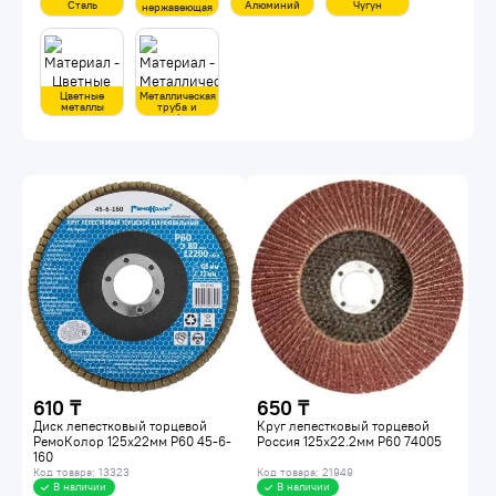
Сталь
Алюминий
Чугун
нержавеющая
Цветные
Металлическая
металлы
труба и
профиль
610 ₸
650 ₸
Диск лепестковый торцевой
Круг лепестковый торцевой
РемоКолор 125x22мм P60 45-6-
Россия 125х22.2мм Р60 74005
160
Код товара: 13323
Код товара: 21949
В наличии
В наличии