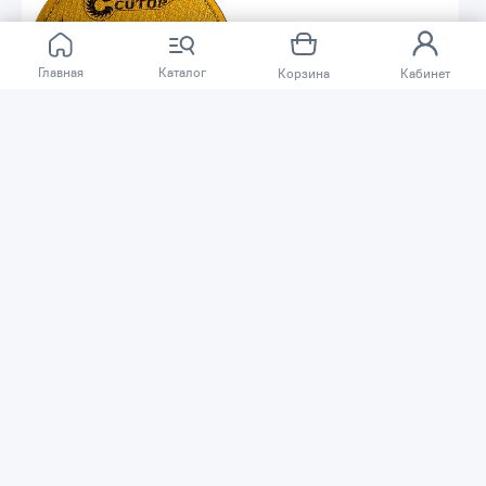
Главная
Каталог
Корзина
Кабинет
-46%
-57%
155 ₸
80 ₸
289 ₸
185 ₸
Диск отрезной по металлу
Бита WITTE "Industrial" 1/4"
Cutop Profi Plus Т41-
PZ3x25мм 270472000
125х1.2х22.2мм 40004т
Код товара: 53223
Код товара: 58428
В наличии
В наличии
В корзину
В корзину
Распродажа
Распродажа