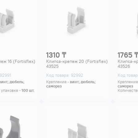
1310 ₸
1765 
еж 16 (Fortisflex)
Клипса-крепеж 20 (Fortisflex)
Клипса-кр
43525
43526
 92991
Код товара: 92992
Код товар
винт; дюбель;
Крепление -
винт; дюбель;
Крепление
саморез
саморез
 упаковке -
100
шт.
Количество