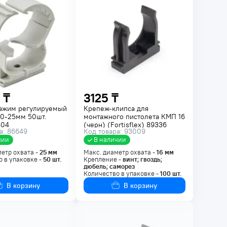
 ₸
3125 ₸
ажим регулируемый
Крепеж-клипса для
0-25мм 50шт.
монтажного пистолета КМП 16
404
(черн) (Fortisflex) 89336
а: 86649
Код товара: 93009
чии
В наличии
етр охвата -
25
мм
Макс. диаметр охвата -
16
мм
 в упаковке -
50
шт.
Крепление -
винт; гвоздь;
дюбель; саморез
Количество в упаковке -
100
шт.
В корзину
В корзину