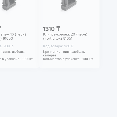
₸
1310 ₸
епеж 16 (черн)
Клипса-крепеж 20 (черн)
x) 91050
(Fortisflex) 91051
а: 93015
Код товара: 93017
 -
винт; дюбель;
Крепление -
винт; дюбель;
саморез
 в упаковке -
100
шт.
Количество в упаковке -
100
шт.