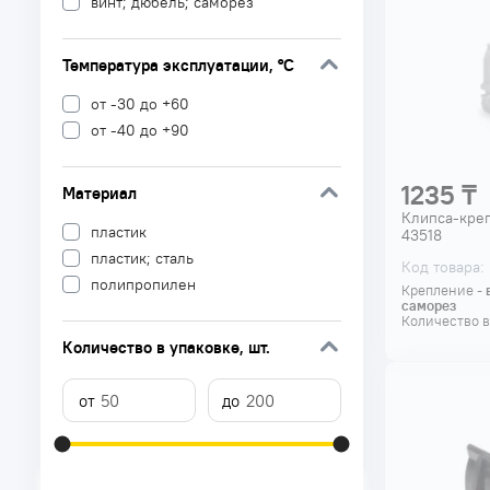
винт; дюбель; саморез
Температура эксплуатации
, °C
от -30 до +60
от -40 до +90
1235 ₸
Материал
Клипса-креп
пластик
43518
пластик; сталь
Код товара:
полипропилен
Крепление -
саморез
Количество в
Количество в упаковке
, шт.