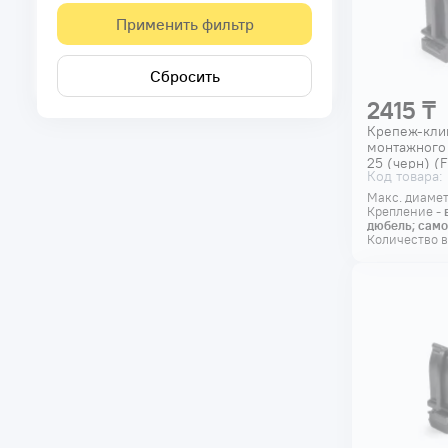
Применить фильтр
Сбросить
2415 ₸
Крепеж-кли
монтажного
25 (черн) (F
Код товара:
Макс. диамет
Крепление -
дюбель; само
Количество в