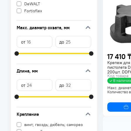
DeWALT
Fortisflex
Макс. диаметр охвата
, мм
17 410 
Крепеж для
пистолета 
Длина
, мм
200шт. DDF
Код товара:
В наличи
Макс. диамет
Количество в
Крепление
винт; гвоздь; дюбель; саморез