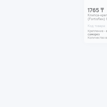
1765 ₸
Клипса-креп
(Fortisflex)
Код товара:
Крепление -
саморез
Количество в
+7 775 031 92 98
Алматы