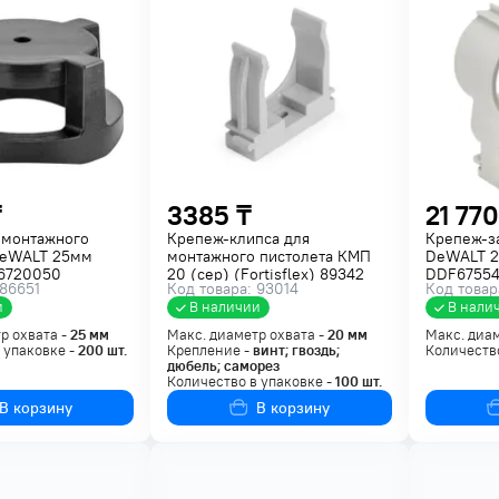
₸
3385 ₸
21 770
 монтажного
Крепеж-клипса для
Крепеж-з
DeWALT 25мм
монтажного пистолета КМП
DeWALT 2
6720050
20 (сер) (Fortisflex) 89342
DDF6755
 86651
Код товара: 93014
Код товар
и
В наличии
В нали
р охвата -
25
мм
Макс. диаметр охвата -
20
мм
Макс. диам
 упаковке -
200
шт.
Крепление -
винт; гвоздь;
Количество
дюбель; саморез
Количество в упаковке -
100
шт.
В корзину
В корзину