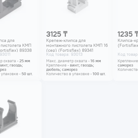
3125 ₸
1235 
пса для
Крепеж-клипса для
Клипса-кр
 пистолета КМП
монтажного пистолета КМП 16
(Fortisfle
ortisflex) 89338
(сер) (Fortisflex) 89341
 93011
Код товара: 93013
Код товар
р охвата -
25
мм
Макс. диаметр охвата -
16
мм
Крепление
винт; гвоздь;
Крепление -
винт; гвоздь;
саморез
рез
дюбель; саморез
Количество
 упаковке -
50
шт.
Количество в упаковке -
100
шт.