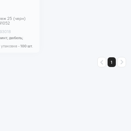
еж 25 (черн)
 91052
 93018
винт; дюбель;
 упаковке -
100
шт.
1
О компании
Покупа
О нас
Как сдела
СМИ о нас
Доставка