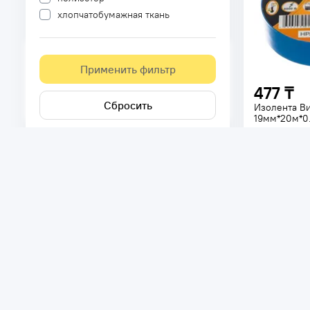
хлопчатобумажная ткань
Цвет
Применить фильтр
белый
477 ₸
желтый
Сбросить
Изолента В
желтый; зеленый
19мм*20м*0
зеленый
Код товара:
красный
В наличи
мультиколор
Ширина -
19
Длина -
20
м
синий
Материал -
П
черный