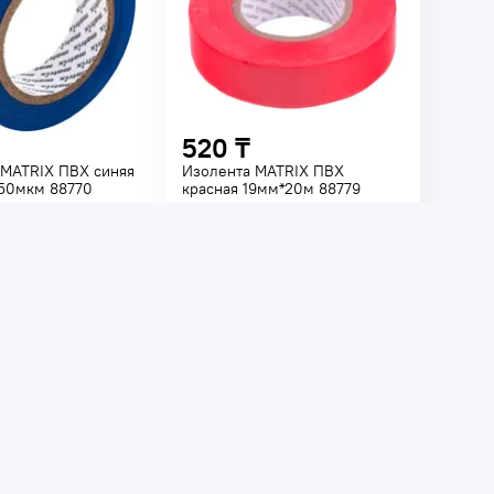
520 ₸
 MATRIX ПВХ синяя
Изолента MATRIX ПВХ
150мкм 88770
красная 19мм*20м 88779
а: 42246
Код товара: 44964
чии
В наличии
-
ПВХ
Ширина -
19
мм
Длина -
20
м
Материал -
ПВХ
В корзину
В корзину