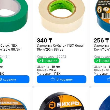
340 ₸
256 ₸
ибртех ПВХ
Изолента Сибртех ПВХ белая
Изолента
мм*20м 88797
19мм*20м 88798
15мм*10м*
 24484
Код товара: 25542
Код товар
и
В наличии
В нали
мм
Ширина -
19
мм
Ширина -
Длина -
20
м
Длина -
10
ВХ
Материал -
ПВХ
Материал 
В корзину
В корзину