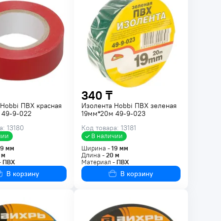
340 ₸
Hobbi ПВХ красная
Изолента Hobbi ПВХ зеленая
 49-9-022
19мм*20м 49-9-023
а: 13180
Код товара: 13181
чии
В наличии
19
мм
Ширина -
19
мм
м
Длина -
20
м
-
ПВХ
Материал -
ПВХ
В корзину
В корзину