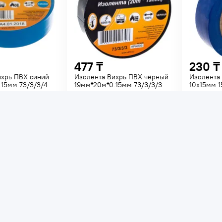
477 ₸
230 ₸
ихрь ПВХ синий
Изолента Вихрь ПВХ чёрный
Изолента
.15мм 73/3/3/4
19мм*20м*0.15мм 73/3/3/3
10x15мм 
 34389
Код товара: 34390
Код товар
и
В наличии
В нали
мм
Ширина -
19
мм
Материал 
Длина -
20
м
ВХ
Материал -
ПВХ
В корзину
В корзину