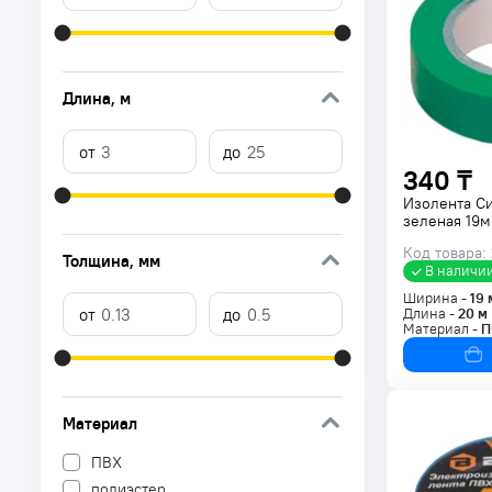
Длина
, м
340 ₸
Изолента С
зеленая 19
Код товара:
Толщина
, мм
В наличи
Ширина -
19
Длина -
20
м
Материал -
П
Материал
ПВХ
полиэстер