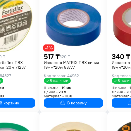
-1%
517 ₸
340 ₸
0 ₸
520 ₸
rtisflex ПВХ
Изолента MATRIX ПВХ синяя
Изолента 
ая 20м 71237
19мм*20м 88777
19мм*20м
 64327
Код товара: 44962
Код товар
и
В наличии
В нали
мм
Ширина -
19
мм
Ширина -
Длина -
20
м
Длина -
20
ВХ
Материал -
ПВХ
Материал 
В корзину
В корзину