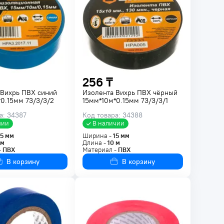
256 ₸
 Вихрь ПВХ синий
Изолента Вихрь ПВХ чёрный
0.15мм 73/3/3/2
15мм*10м*0.15мм 73/3/3/1
а: 34387
Код товара: 34388
чии
В наличии
15
мм
Ширина -
15
мм
м
Длина -
10
м
-
ПВХ
Материал -
ПВХ
В корзину
В корзину