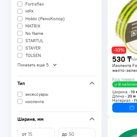
Fortisflex
HPX
Hobbi (РемоКолор)
MATRIX
No Name
STARTUL
STAYER
-10%
TOLSEN
530 ₸
59
Показать еще 5
Изолента Fo
желто-зелен
Код товара:
Тип
В наличи
Ширина -
19
аксессуары
Длина -
20
м
Материал -
П
изолента
Ширина
, мм