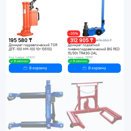
-35%
195 580 ₸
312 905 ₸
478 050 ₸
Домкрат гидравлический TOR
Домкрат подкатной
ДПГ-100 HM-100 10т 105102
пневмогидравлический BIG RED
15/30т TRA30-2AL
Код товара: 43320
Код товара: 79591
В наличии
В наличии
В корзину
В корзину