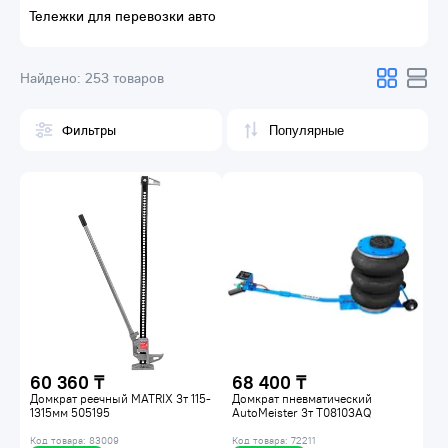
Тележки для перевозки авто
Найдено:
253 товаров
Фильтры
60 360 ₸
68 400 ₸
Домкрат реечный MATRIX 3т 115-
Домкрат пневматический
1315мм 505195
AutoMeister 3т T08103AQ
Код товара: 83009
Код товара: 72211