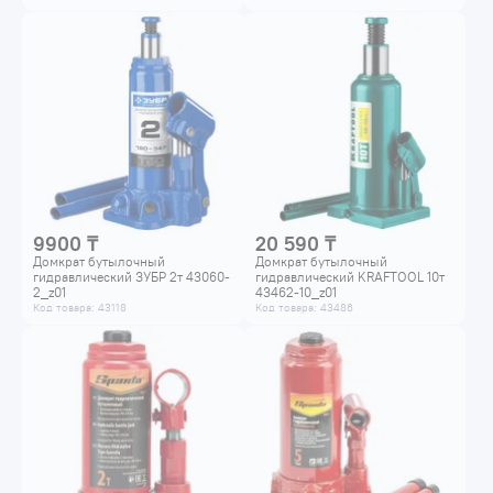
9900 ₸
20 590 ₸
Домкрат бутылочный
Домкрат бутылочный
гидравлический ЗУБР 2т 43060-
гидравлический KRAFTOOL 10т
2_z01
43462-10_z01
Код товара: 43118
Код товара: 43486