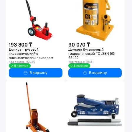
193 300 ₸
90 070 ₸
Домкрат грузовой
Домкрат бутылочный
гидравлический с
гидравлический TOLSEN 50т
пневматическим приводом
65422
KWALT 35т MS06335
Код товара: 63040
Код товара: 75451
В наличии
В наличии
В корзину
В корзину