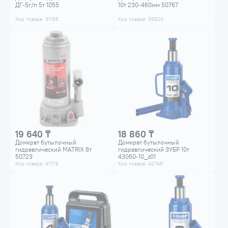
ДГ-5г/п 5т 1055
10т 230-460мм 50767
Код товара: 31165
Код товара: 38820
19 640 ₸
18 860 ₸
Домкрат бутылочный
Домкрат бутылочный
гидравлический MATRIX 8т
гидравлический ЗУБР 10т
50723
43060-10_z01
Код товара: 41779
Код товара: 42746