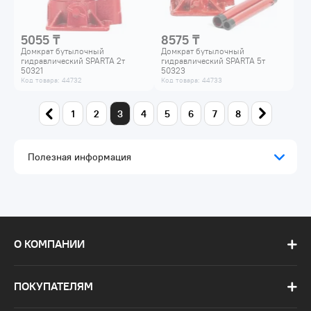
5055 ₸
8575 ₸
Домкрат бутылочный
Домкрат бутылочный
гидравлический SPARTA 2т
гидравлический SPARTA 5т
50321
50323
Код товара: 44732
Код товара: 44733
1
2
3
4
5
6
7
8
Полезная информация
О КОМПАНИИ
ПОКУПАТЕЛЯМ