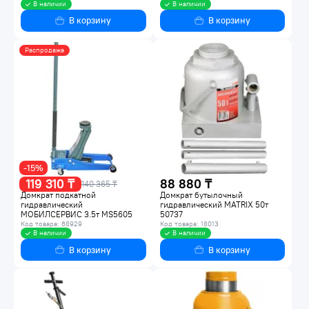
В наличии
В наличии
В корзину
В корзину
Распродажа
-15%
119 310 ₸
88 880 ₸
140 365 ₸
Домкрат подкатной
Домкрат бутылочный
гидравлический
гидравлический MATRIX 50т
МОБИЛСЕРВИС 3.5т MS5605
50737
Код товара: 68929
Код товара: 18013
В наличии
В наличии
В корзину
В корзину