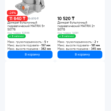
-24%
11 640 ₸
10 520 ₸
15 370 ₸
Домкрат бутылочный
Домкрат бутылочный
гидравлический MATRIX 5т
гидравлический MATRIX 2т
50776
50715
Код товара: 52566
Код товара: 14091
В наличии
В наличии
Макс. грузоподъемность -
5
т
Макс. грузоподъемность -
2
т
Макс. высота подхвата -
197
мм
Макс. высота подхвата -
181
мм
Макс. высота подъема -
382
мм
Макс. высота подъема -
345
мм
В корзину
В корзину