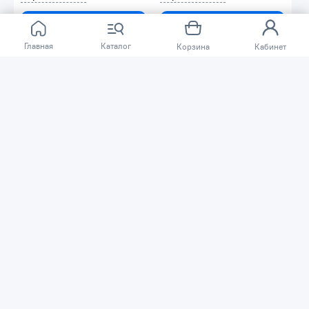
В корзину
В корзину
Главная
Каталог
Корзина
Кабинет
Распродажа
-10%
-6%
1030 ₸
793 ₸
1142 ₸
840 ₸
Диск шлифовальный по металлу
Диск шлифовальный по металлу
Bosch 115х22.2мм 2608600539
ЛУГА 180х22.2мм 3650-180-06
Код товара: 24164
Код товара: 17361
В наличии
В наличии
Серия «PRO»
В корзину
В корзину