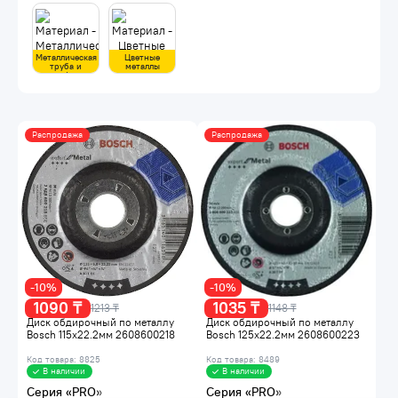
Металлическая
Цветные
труба и
металлы
профиль
Распродажа
Распродажа
-10%
-10%
1090 ₸
1035 ₸
1213 ₸
1148 ₸
Диск обдирочный по металлу
Диск обдирочный по металлу
Bosch 115х22.2мм 2608600218
Bosch 125х22.2мм 2608600223
Код товара: 8825
Код товара: 8489
В наличии
В наличии
Серия «PRO»
Серия «PRO»