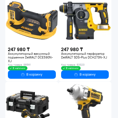
Перфораторы
Гайковерты
Винтоверты
247 980 ₸
247 980 ₸
Аккумуляторный вакуумный
Аккумуляторный перфоратор
подъемник DeWALT DCE590N-
DeWALT SDS-Plus DCH273N-XJ
XJ
Код товара: 86561
Код товара: 63320
В наличии
В наличии
В корзину
В корзину