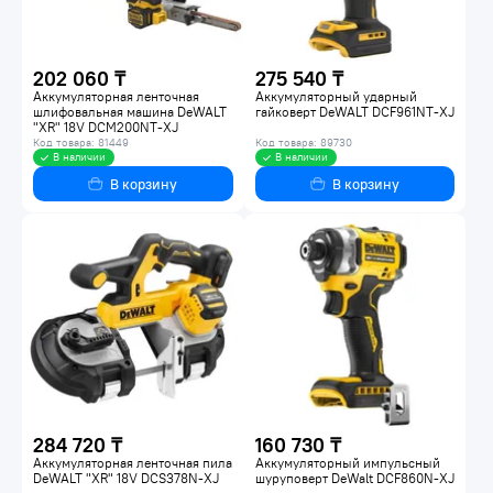
202 060 ₸
275 540 ₸
Аккумуляторная ленточная
Аккумуляторный ударный
шлифовальная машина DeWALT
гайковерт DeWALT DCF961NT-XJ
"XR" 18V DCM200NT-XJ
Код товара: 81449
Код товара: 89730
В наличии
В наличии
В корзину
В корзину
284 720 ₸
160 730 ₸
Аккумуляторная ленточная пила
Аккумуляторный импульсный
DeWALT "XR" 18V DCS378N-XJ
шуруповерт DeWalt DCF860N-XJ