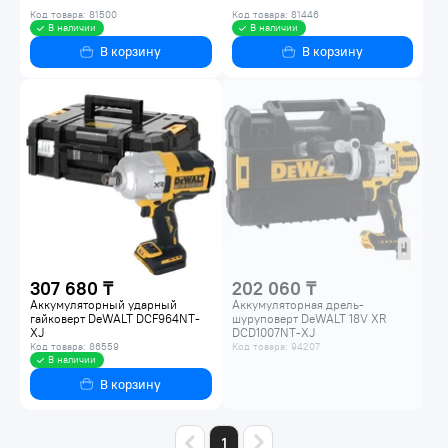
Код товара: 81500
Код товара: 81446
В наличии
В наличии
В корзину
В корзину
307 680 ₸
202 060 ₸
Аккумуляторный ударный
Аккумуляторная дрель-
гайковерт DeWALT DCF964NT-
шуруповерт DeWALT 18V XR
XJ
DCD1007NT-XJ
Код товара: 86559
Код товара: 94207
В наличии
В корзину
1