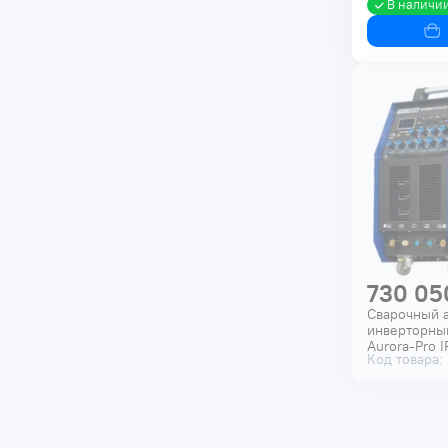
В наличи
730 05
Сварочный 
инверторны
Aurora-Pro 
Код товара:
AC/DC PULS