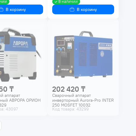
ичии
В наличии
В корзину
В корзину
50 ₸
202 420 ₸
й аппарат
Сварочный аппарат
рный АВРОРА ОРИОН
инверторный Aurora-Pro INTER
329
250 MOSFET 10032
ра: 43097
Код товара: 43299