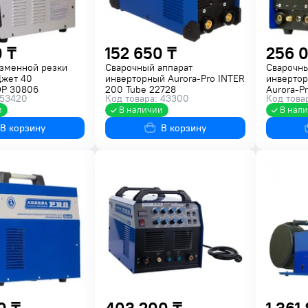
 ₸
152 650 ₸
256 0
азменной резки
Сварочный аппарат
Сварочны
Джет 40
инверторный Aurora-Pro INTER
инвертор
Р 30806
200 Tube 22728
Aurora-P
 53420
Код товара: 43300
Код това
PULSE 1
и
В наличии
В нал
В корзину
В корзину