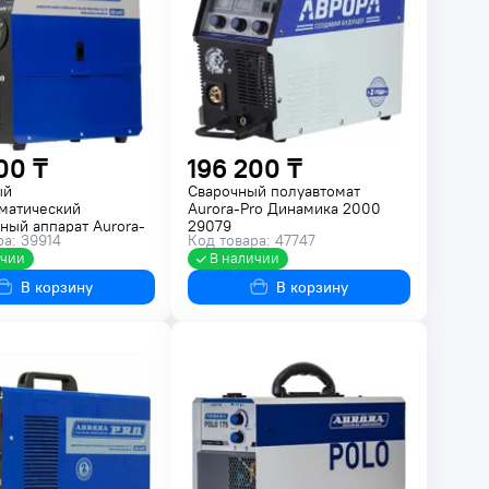
00 ₸
196 200 ₸
ый
Сварочный полуавтомат
матический
Aurora-Pro Динамика 2000
ный аппарат Aurora-
29079
ра: 39914
Код товара: 47747
MAN 180 10041
ичии
В наличии
В корзину
В корзину