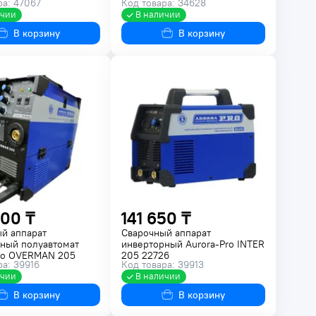
ра: 47067
Код товара: 34628
ичии
В наличии
В корзину
В корзину
00 ₸
141 650 ₸
й аппарат
Сварочный аппарат
ный полуавтомат
инверторный Aurora-Pro INTER
ro OVERMAN 205
205 22726
ра: 39916
Код товара: 39913
ичии
В наличии
В корзину
В корзину