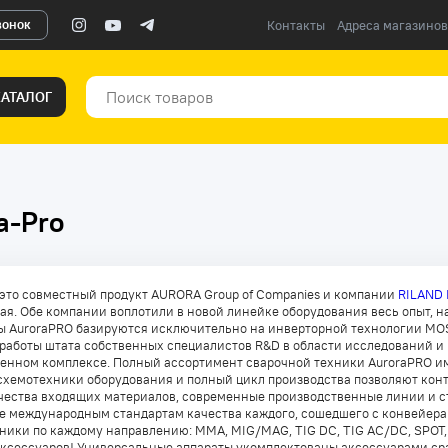
вонок
Контакты
Адреса магазинов
КАТАЛОГ
a-Pro
 это совместный продукт AURORA Group of Companies и компании
RILAND 
ая. Обе компании воплотили в новой линейке оборудования весь опыт, н
ы AuroraPRO базируются исключительно на инверторной технологии MOSF
работы штата собственных специалистов R&D в области исследований и
енном комплексе. Полный ассортимент сварочной техники AuroraPRO им
схемотехники оборудования и полный цикл производства позволяют кон
чества входящих материалов, современные производственные линии и с
е международным стандартам качества каждого, сошедшего с конвейера
ники по каждому направлению: MMA, MIG/MAG, TIG DC, TIG AC/DC, SPO
ксессуаров! Универсальные аппараты укомплектованы аксессуарами сраз