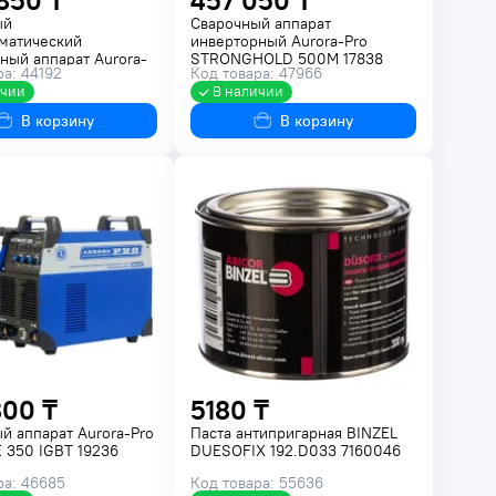
 850 ₸
457 050 ₸
ый
Сварочный аппарат
матический
инверторный Aurora-Pro
ный аппарат Aurora-
STRONGHOLD 500M 17838
ра: 44192
Код товара: 47966
MATE 500 INDUSTRIAL
ичии
В наличии
В корзину
В корзину
800 ₸
5180 ₸
й аппарат Aurora-Pro
Паста антипригарная BINZEL
 350 IGBT 19236
DUESOFIX 192.D033 7160046
ра: 46685
Код товара: 55636