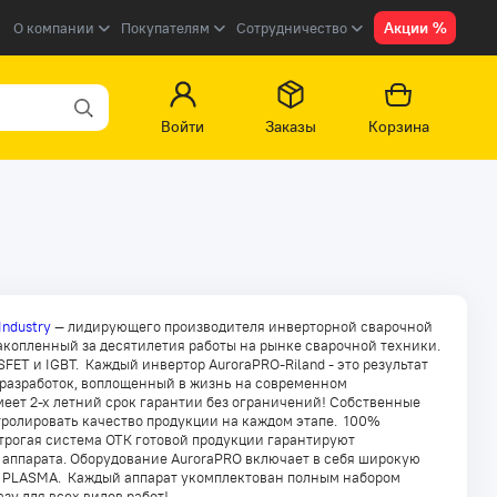
Акции %
О компании
Покупателям
Сотрудничество
Войти
Заказы
Корзина
Industry
— лидирующего производителя инверторной сварочной
акопленный за десятилетия работы на рынке сварочной техники.
ET и IGBT. Каждый инвертор AuroraPRO-Riland - это результат
 разработок, воплощенный в жизнь на современном
еет 2-х летний срок гарантии без ограничений! Собственные
тролировать качество продукции на каждом этапе. 100%
трогая система ОТК готовой продукции гарантируют
 аппарата. Оборудование AuroraPRO включает в себя широкую
T, PLASMA. Каждый аппарат укомплектован полным набором
у для всех видов работ!