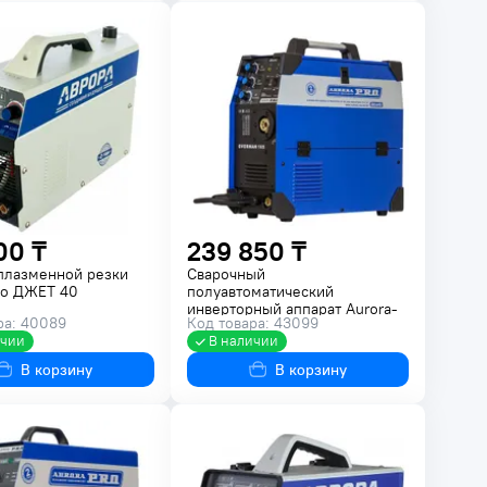
00 ₸
239 850 ₸
плазменной резки
Сварочный
ro ДЖЕТ 40
полуавтоматический
инверторный аппарат Aurora-
ра: 40089
Код товара: 43099
Pro OVERMAN 165 26642
ичии
В наличии
В корзину
В корзину