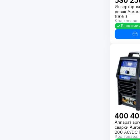
530 25
Инверторны
резак Auror
10059
Код товара:
В наличи
400 40
Аппарат арг
сварки Auro
200 AC/DC 
Код товара:
поколение 