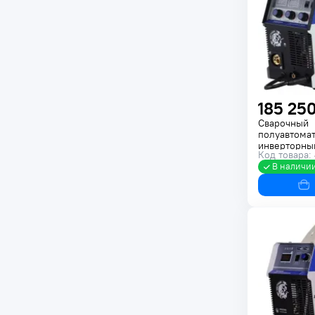
185 250
Сварочный
полуавтома
инверторны
Код товара:
ДИНАМИКА 
В наличи