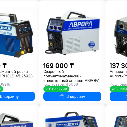
 ₸
169 000 ₸
137 3
азменной резки
Сварочный
Аппарат 
AIRHOLD 45 26928
полуавтоматический
Aurora-P
инверторный аппарат АВРОРА
 39918
Код товара: 40088
Код това
ДИНАМИКА 1600 29077
и
В наличии
В нал
В корзину
В корзину