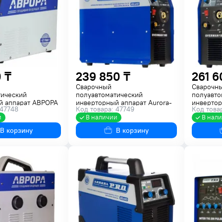
 ₸
239 850 ₸
261 6
Сварочный
Сварочн
тический
полуавтоматический
полуавто
й аппарат АВРОРА
инверторный аппарат Aurora-
инвертор
 47748
Код товара: 47749
Код това
1800 29078
Pro OVERMAN 160 13710
Pro OVER
и
В наличии
В нал
В корзину
В корзину