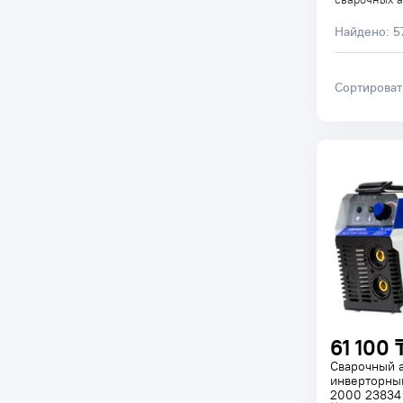
Аппараты для плазменной резки
Найдено:
5
CUT
Материалы и комплектующие для
сварки и пайки
Сортирова
61 100 
Сварочный 
инверторны
2000 23834