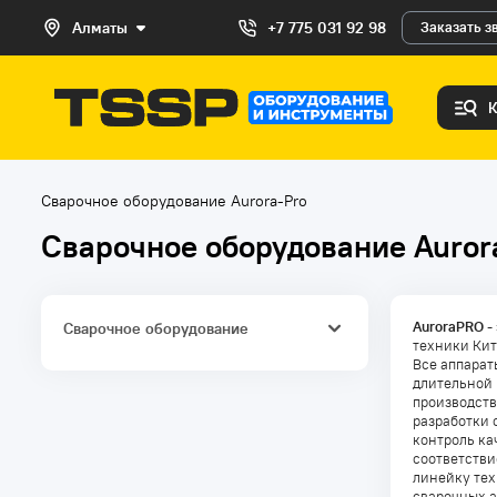
Алматы
+7 775 031 92 98
Заказать з
Сварочное оборудование Aurora-Pro
Сварочное оборудование Auror
AuroraPRO
-
Сварочное оборудование
техники Кит
Все аппарат
Инверторные сварочные
аппараты ММА
длительной 
производств
Сварочные полуавтоматы
разработки 
MIG/MAG
контроль ка
соответстви
Аппараты аргонно-дуговой
линейку тех
сварки TIG
сварочных а