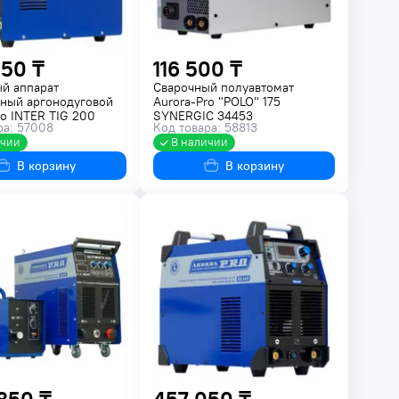
50 ₸
116 500 ₸
й аппарат
Сварочный полуавтомат
ный аргонодуговой
Aurora-Pro "POLO" 175
ro INTER TIG 200
SYNERGIC 34453
ра: 57008
Код товара: 58813
0050
ичии
В наличии
В корзину
В корзину