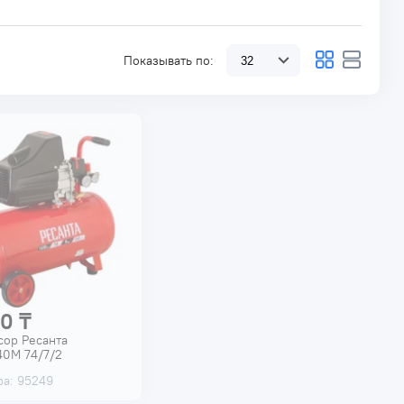
Показывать по:
0 ₸
ор Ресанта
0М 74/7/2
ра: 95249