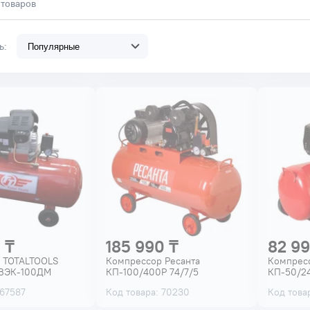
 товаров
ть:
 ₸
185 990 ₸
82 99
 TOTALTOOLS
Компрессор Ресанта
Компресс
 ВЭК-100ДМ
КП-100/400Р 74/7/5
КП-50/24
 67587
Код товара: 70230
Код това