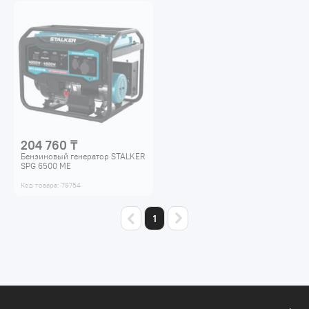
204 760 ₸
Бензиновый генератор STALKER
SPG 6500 ME
Код товара: 79754
1