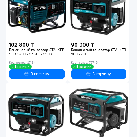
102 800 ₸
90 000 ₸
Бензиновый генератор STALKER
Бензиновый генератор STALKER
SPG-3700 / 2.5кВт / 220В
SPG 2710
Код товара: 27184
Код товара: 79749
В наличии
В наличии
В корзину
В корзину