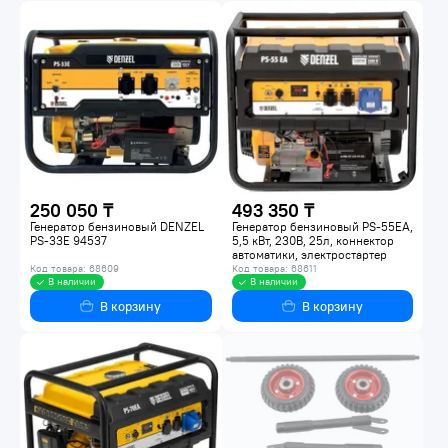
250 050 ₸
493 350 ₸
Генератор бензиновый DENZEL
Генератор бензиновый PS-55EA,
PS-33E 94537
5,5 кВт, 230В, 25л, коннектор
автоматики, электростартер
Denzel
Код товара: 68609
Код товара: 68611
В наличии
В наличии
В корзину
В корзину