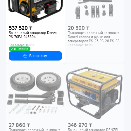
537 520 ₸
20 500 ₸
Бензиновый генератор Denzel
Транспортировочный комплект
PS-70EA 946894
Denzel колеса и ручки для
генераторов PS-25 PS-28 PS-33
PS-33E 94669
Код товара: 80319
Код товара: 66158
В наличии
В корзину
27 860 ₸
346 970 ₸
Транспортировочный комплект
Бензиновый генератор DENZEL