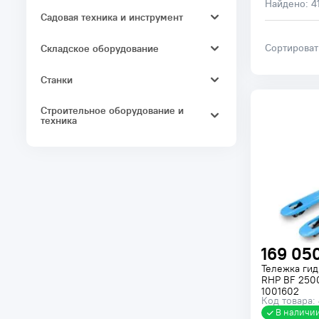
Найдено:
4
Электромонтажный инструмент
Садовая техника и инструмент
Трубогибы
Садовые аксессуары и
Специальный инструмент
Сортирова
Складское оборудование
принадлежности
Складское подъемно-
Станки
транспортное оборудование
Станки для работы с арматурой
Грузоподъемное оборудование
Строительное оборудование и
техника
Комплектующие для
грузоподъемного оборудования
Вибротехника
Оборудование для бетонных
работ
Резчики
169 05
Тележка гид
RHP BF 250
1001602
Код товара:
В наличи