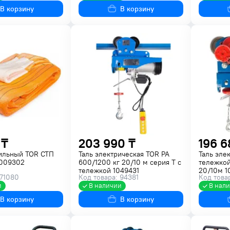
В корзину
В корзину
 ₸
203 990 ₸
196 6
тильный TOR СТП
Таль электрическая TOR PA
Таль эле
1009302
600/1200 кг 20/10 м серия T с
тележкой
тележкой 1049431
20/10м 1
 71080
Код товара: 94381
Код това
и
В наличии
В нал
В корзину
В корзину