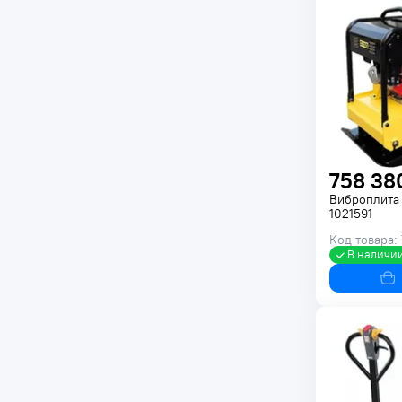
758 38
Виброплита
1021591
Код товара:
В наличи