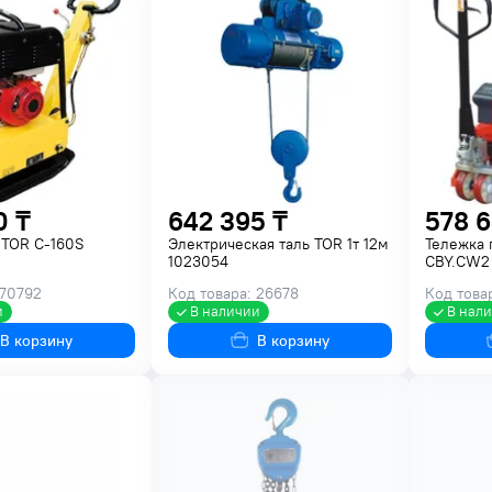
0 ₸
642 395 ₸
578 6
 TOR C-160S
Электрическая таль TOR 1т 12м
Тележка 
1023054
CBY.CW2 
 70792
Код товара: 26678
Код това
и
В наличии
В нал
В корзину
В корзину