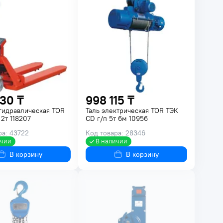
30 ₸
998 115 ₸
гидравлическая TOR
Таль электрическая TOR ТЭК
2т 118207
CD г/п 5т 6м 10956
ра: 43722
Код товара: 28346
ичии
В наличии
В корзину
В корзину