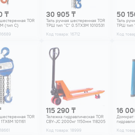
0 ₸
30 905 ₸
50 15
 шестеренная TOR
Таль ручная шестеренная TOR
Таль руч
М (тип C)
ТРШ тип "С" 0.5ТХ3М 1010531
ТРШ тип 
 16689
Код товара: 16712
Код товар
₸
115 290 ₸
16 00
 шестеренная TOR
Тележка гидравлическая TOR
Домкрат
 1ТХ6М 101161
CBY-JC 2000кг 1150мм 118205
гидравли
18661
Код товара: 18999
Код товар