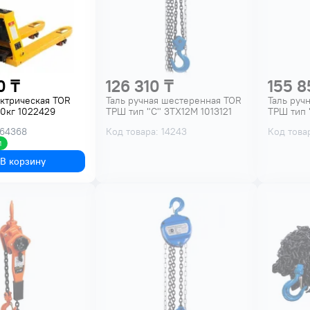
0 ₸
126 310 ₸
155 8
ктрическая TOR
Таль ручная шестеренная TOR
Таль руч
0кг 1022429
ТРШ тип "С" 3ТХ12М 1013121
ТРШ тип 
 64368
Код товара: 14243
Код това
и
В корзину