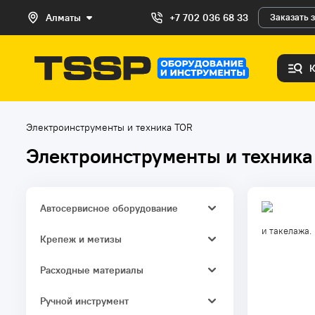
Алматы
+7 702 036 68 33
Заказать 
Электроинструменты и техника TOR
Электроинструменты и техника
Автосервисное оборудование
и такелажа.
Домкраты
Крепеж и метизы
Прессы гидравлические
Такелаж
Расходные материалы
Краны гаражные
Ручной инструмент
Смазочное и заправочное
оборудование