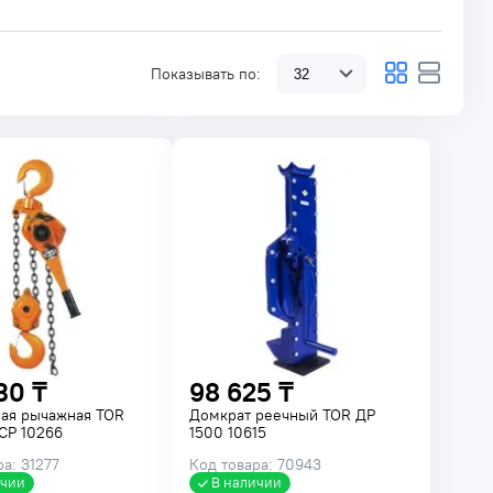
Показывать по:
30 ₸
98 625 ₸
ная рычажная TOR
Домкрат реечный TOR ДР
СР 10266
1500 10615
а: 31277
Код товара: 70943
ичии
В наличии