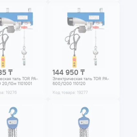
35 ₸
144 950 ₸
еская таль TOR PA-
Электрическая таль TOR PA-
 20/10м 1101001
600/1200 110120
а: 19276
Код товара: 19277