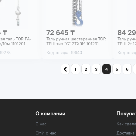
 ₸
72 645 ₸
84 29
ая таль TOR PA-
Таль ручная шестеренная TOR
Таль руч
/10м 1101201
ТРШ тип "С" 2ТХ9М 101291
ТРШ 2т 12
 19278
Код товара: 19640
Код това
1
2
3
4
5
6
О компании
Покупа
О нас
Как сдела
СМИ о нас
Доставка