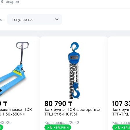
18 товаров
ть:
0 ₸
80 790 ₸
107 3
равлическая TOR
Таль ручная TOR шестеренная
Таль руч
0 1150х550мм
ТРШ 3т 6м 101361
ТРР-ТРШ
 43026
Код товара: 22642
Код товар
и
В наличии
В нал