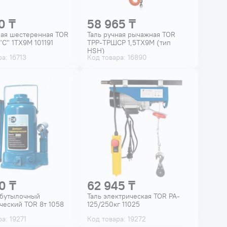
0 ₸
58 965 ₸
ная шестеренная TOR
Таль ручная рычажная TOR
"С" 1ТХ9М 101191
ТРР-ТРШСР 1,5ТХ9М (тип
HSH)
а: 16713
Код товара: 16890
0 ₸
62 945 ₸
 бутылочный
Таль электрическая TOR PA-
ческий TOR 8т 1058
125/250кг 11025
а: 19271
Код товара: 19272