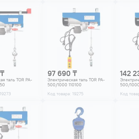
 ₸
97 690 ₸
142 2
ая таль TOR PA-
Электрическая таль TOR PA-
Электрич
050
500/1000 110100
500/1000
 19273
Код товара: 19275
Код товар