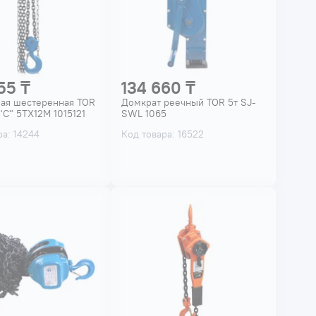
55 ₸
134 660 ₸
ная шестеренная TOR
Домкрат реечный TOR 5т SJ-
"С" 5ТХ12М 1015121
SWL 1065
ра: 14244
Код товара: 16522