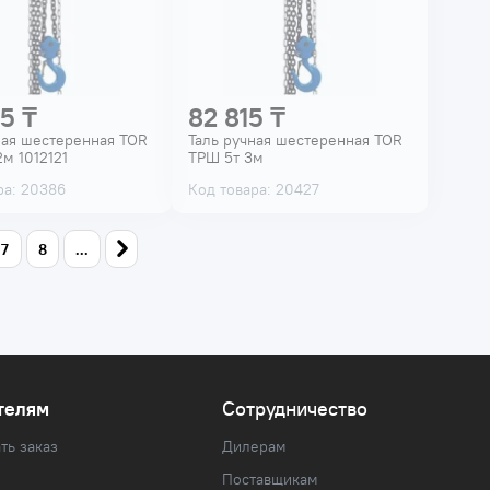
5 ₸
82 815 ₸
ная шестеренная TOR
Таль ручная шестеренная TOR
м 1012121
ТРШ 5т 3м
ра: 20386
Код товара: 20427
7
8
...
телям
Сотрудничество
ть заказ
Дилерам
Поставщикам