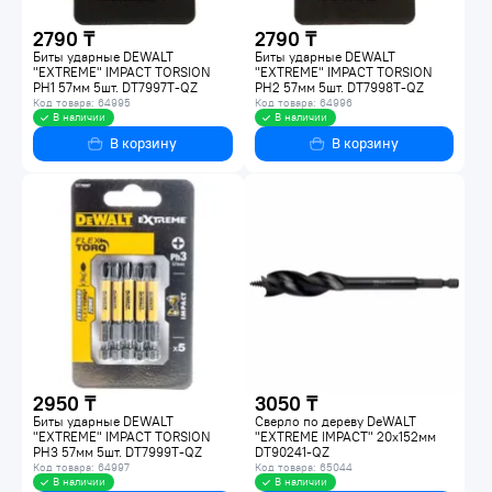
2790 ₸
2790 ₸
Биты ударные DEWALT
Биты ударные DEWALT
"EXTREME" IMPACT TORSION
"EXTREME" IMPACT TORSION
PH1 57мм 5шт. DT7997T-QZ
PH2 57мм 5шт. DT7998T-QZ
Код товара: 64995
Код товара: 64996
В наличии
В наличии
В корзину
В корзину
2950 ₸
3050 ₸
Биты ударные DEWALT
Сверло по дереву DeWALT
"EXTREME" IMPACT TORSION
"EXTREME IMPACT" 20x152мм
PH3 57мм 5шт. DT7999T-QZ
DT90241-QZ
Код товара: 64997
Код товара: 65044
В наличии
В наличии