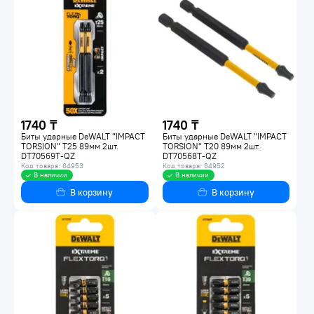
1740 ₸
1740 ₸
Биты ударные DeWALT "IMPACT
Биты ударные DeWALT "IMPACT
TORSION" T25 89мм 2шт.
TORSION" T20 89мм 2шт.
DT70569T-QZ
DT70568T-QZ
Код товара: 64953
Код товара: 64952
В наличии
В наличии
В корзину
В корзину