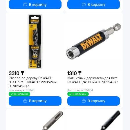
В корзину
В корзину
3310 ₸
1310 ₸
Сверло по дереву DeWALT
Магнитный держатель для бит
"EXTREME IMPACT" 22x152мм
DeWALT 1/4" 80мм DT90394-QZ
DT90242-QZ
Код товара: 65045
Код товара: 65064
В наличии
В наличии
В корзину
В корзину