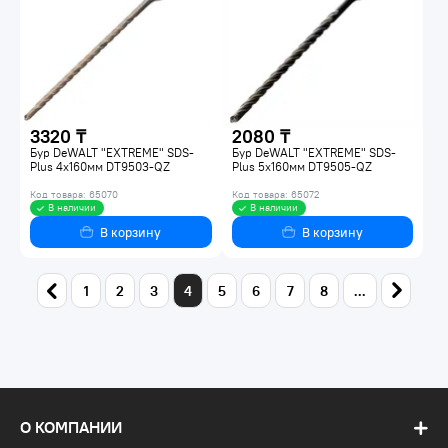
3320 ₸
2080 ₸
Бур DeWALT "EXTREME" SDS-
Бур DeWALT "EXTREME" SDS-
Plus 4х160мм DT9503-QZ
Plus 5х160мм DT9505-QZ
Код товара: 65070
Код товара: 65072
В наличии
В наличии
В корзину
В корзину
1
2
3
4
5
6
7
8
...
О КОМПАНИИ