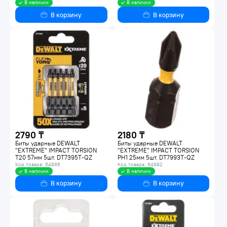
В наличии
В наличии
В корзину
В корзину
2790 ₸
2180 ₸
Биты ударные DEWALT
Биты ударные DEWALT
"EXTREME" IMPACT TORSION
"EXTREME" IMPACT TORSION
Т20 57мм 5шт. DT7395T-QZ
PH1 25мм 5шт. DT7993T-QZ
Код товара: 64986
Код товара: 64992
В наличии
В наличии
В корзину
В корзину