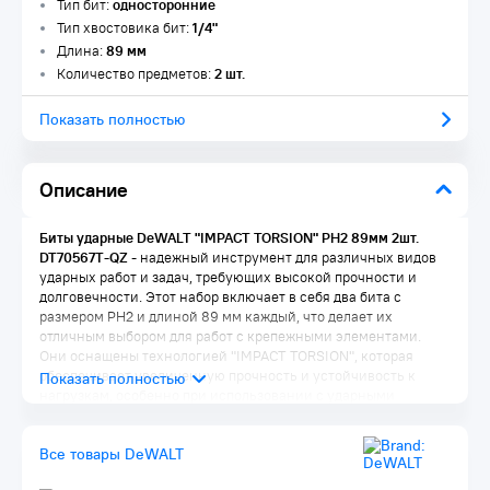
Тип бит:
односторонние
Тип хвостовика бит:
1/4"
Длина:
89 мм
Количество предметов:
2 шт.
Показать полностью
Описание
Биты ударные DeWALT "IMPACT TORSION" PH2 89мм 2шт.
DT70567T-QZ
- надежный инструмент для различных видов
ударных работ и задач, требующих высокой прочности и
долговечности. Этот набор включает в себя два бита с
размером PH2 и длиной 89 мм каждый, что делает их
отличным выбором для работ с крепежными элементами.
Они оснащены технологией "IMPACT TORSION", которая
обеспечивает увеличенную прочность и устойчивость к
нагрузкам, особенно при использовании с ударными
инструментами.
Комплектация:
Все товары DeWALT
Биты ударные 89 мм 2 шт.