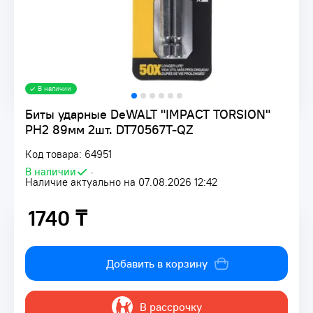
В наличии
Биты ударные DeWALT "IMPACT TORSION"
PH2 89мм 2шт. DT70567T-QZ
Код товара: 64951
В наличии
•
Наличие актуально на 07.08.2026 12:42
1740 ₸
1740 ₸
Добавить в корзину
В рассрочку