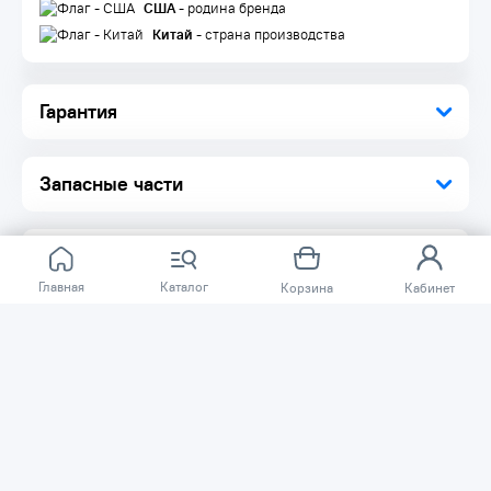
Инструкция по эксплуатации 1 шт.
США
- родина бренда
Упаковка 1 шт.
Китай
- страна производства
Гарантия
Запасные части
Главная
Каталог
Корзина
Кабинет
Отзывов ещё нет.
Расскажите о товаре, который приобрели у нас.
Благодаря этому другие покупатели смогут узнать о
качестве, достоинствах и возможных недостатках
товара, который они собираются приобрести.
Написать отзыв