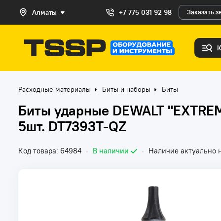
Алматы
+7 775 031 92 98
Заказать з
Расходные материалы
Биты и наборы
Биты
Биты ударные DEWALT "EXTREM
5шт. DT7393T-QZ
Код товара: 64984
•
В наличии
•
Наличие актуально н