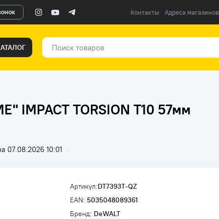
вонок
Контакты
Адреса магазинов
КАТАЛОГ
E" IMPACT TORSION T10 57мм
а 07.08.2026 10:01
•
Артикул:
DT7393T-QZ
EAN:
5035048089361
Бренд:
DeWALT