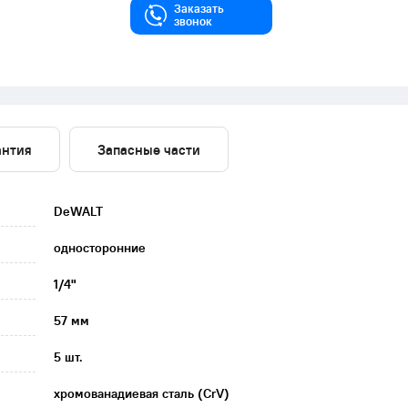
Заказать
звонок
антия
Запасные части
DeWALT
односторонние
1/4"
57 мм
5 шт.
хромованадиевая сталь (CrV)