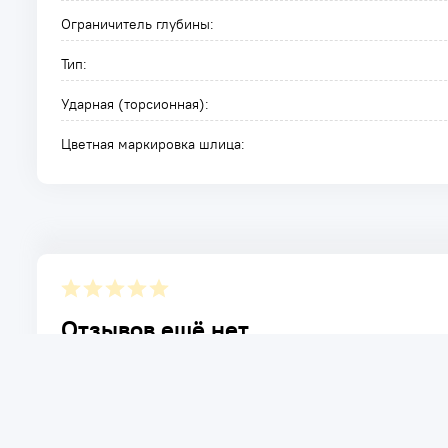
Ограничитель глубины:
Тип:
Ударная (торсионная):
Цветная маркировка шлица:
Отзывов ещё нет.
Расскажите о товаре, который приобрели у нас. Благод
достоинствах и возможных недостатках товара, котор
Написать отзыв