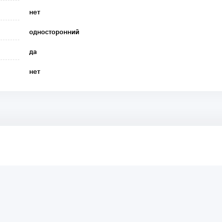
нет
односторонний
да
нет
аря этому другие покупатели смогут узнать о качестве,
ый они собираются приобрести.