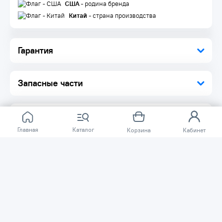
США
- родина бренда
Китай
- страна производства
Гарантия
Запасные части
Главная
Каталог
Корзина
Кабинет
Отзывов ещё нет.
Расскажите о товаре, который приобрели у нас.
Благодаря этому другие покупатели смогут узнать о
качестве, достоинствах и возможных недостатках
товара, который они собираются приобрести.
Написать отзыв