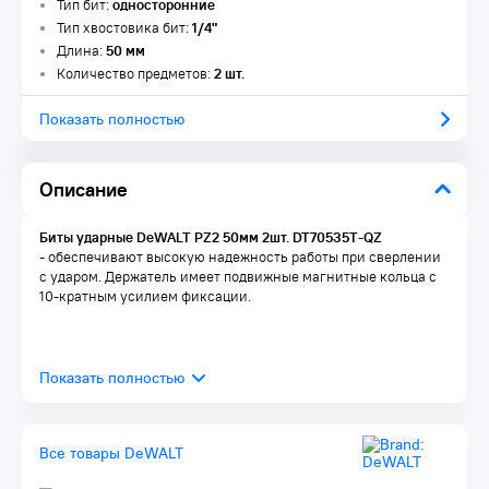
Тип бит:
односторонние
Тип хвостовика бит:
1/4"
Длина:
50 мм
Количество предметов:
2 шт.
Показать полностью
Описание
Биты ударные DeWALT PZ2 50мм 2шт. DT70535T-QZ
- обеспечивают высокую надежность работы при сверлении
с ударом. Держатель имеет подвижные магнитные кольца с
10-кратным усилием фиксации.
Комплектация:
Биты ударные 50 мм PZ2 2 шт.
Держатель MAGNETIC SCREW LOCK 1 шт.
Инструкция по эксплуатации 1 шт.
Все товары DeWALT
Упаковка 1 шт.