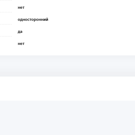
нет
односторонний
да
нет
аря этому другие покупатели смогут узнать о качестве,
ый они собираются приобрести.