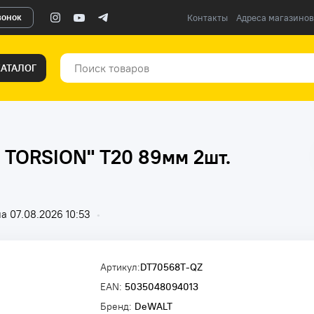
вонок
Контакты
Адреса магазинов
КАТАЛОГ
 TORSION" T20 89мм 2шт.
а 07.08.2026 10:53
•
Артикул:
DT70568T-QZ
EAN:
5035048094013
Бренд:
DeWALT