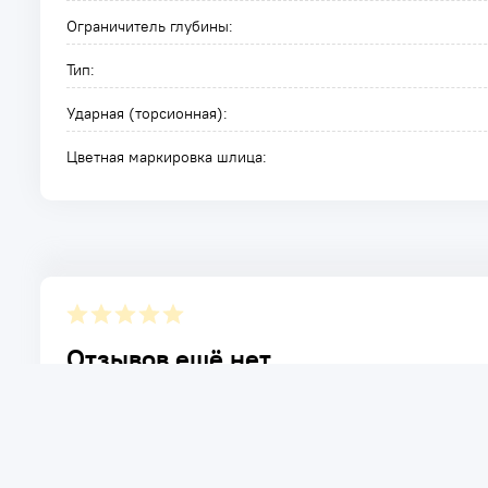
Ограничитель глубины:
Тип:
Ударная (торсионная):
Цветная маркировка шлица:
Отзывов ещё нет.
Расскажите о товаре, который приобрели у нас. Благод
достоинствах и возможных недостатках товара, котор
Написать отзыв