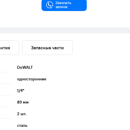
Заказать
звонок
антия
Запасные части
DeWALT
односторонние
1/4"
89 мм
2 шт.
сталь