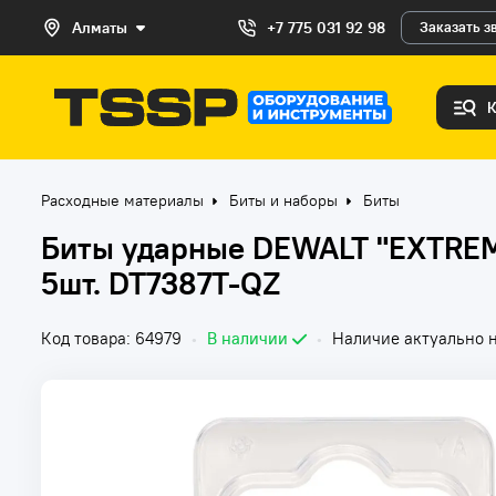
Алматы
+7 775 031 92 98
Заказать з
Расходные материалы
Биты и наборы
Биты
Биты ударные DEWALT "EXTRE
5шт. DT7387T-QZ
Код товара: 64979
•
В наличии
•
Наличие актуально н