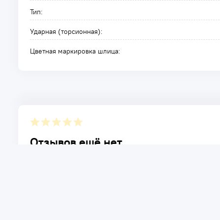
Тип:
Ударная (торсионная):
Цветная маркировка шлица:
Отзывов ещё нет.
Расскажите о товаре, который приобрели у нас. Благод
достоинствах и возможных недостатках товара, котор
Написать отзыв