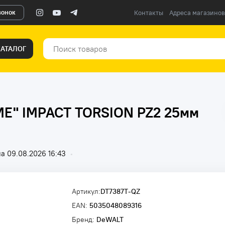
вонок
Контакты
Адреса магазинов
КАТАЛОГ
ME" IMPACT TORSION PZ2 25мм
а 09.08.2026 16:43
•
Артикул:
DT7387T-QZ
EAN:
5035048089316
Бренд:
DeWALT