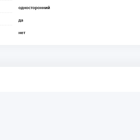
односторонний
да
нет
аря этому другие покупатели смогут узнать о качестве,
ый они собираются приобрести.