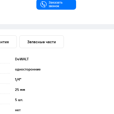
Заказать
звонок
антия
Запасные части
DeWALT
односторонние
1/4"
25 мм
5 шт.
нет