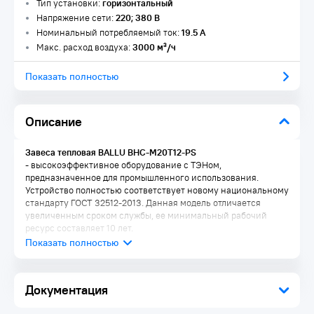
Тип установки:
горизонтальный
Напряжение сети:
220; 380 В
Номинальный потребляемый ток:
19.5 А
Макс. расход воздуха:
3000 м³/ч
Показать полностью
Описание
Завеса тепловая BALLU BHC-M20T12-PS
- высокоэффективное оборудование с ТЭНом,
предназначенное для промышленного использования.
Устройство полностью соответствует новому национальному
стандарту ГОСТ 32512-2013. Данная модель отличается
увеличенным сроком службы, ее минимальный рабочий
ресурс составляет 10 лет.
Особенности:
Документация
Новейшие внешнероторные двигатели с увеличенным
сроком наработки на отказ (от 25 000 часов)