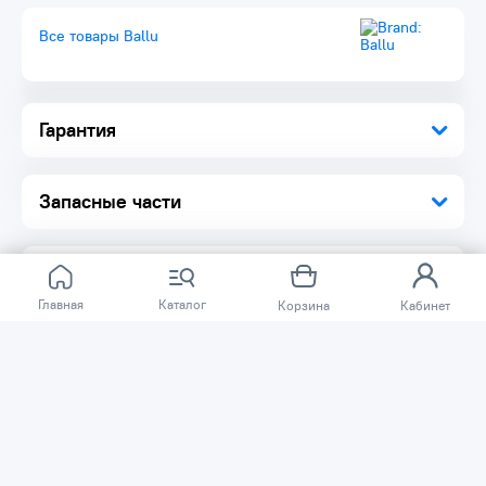
Повышенная надёжность и отказоустойчивость
Все товары Ballu
двигателей (высокий класс изоляции F, встроенный
термостат и пусковой конденсатор, необслуживаемые
подшипники)
Новый уровень энергоэффективности – потребление
двигателей уменьшено на ~30%
Гарантия
Пониженный уровень шума
Широкий рабочий температурный диапазон – от -30 до
+60°С
Кронштейны для удобного монтажа в комплекте
Запасные части
В комплекте пульт BRC-E с электронным термостатом, с
возможностью подключения энергосберегающего блока
BRC-C (опционально)
Главная
Каталог
Корзина
Кабинет
Отзывов ещё нет.
Расскажите о товаре, который приобрели у нас.
Благодаря этому другие покупатели смогут узнать о
качестве, достоинствах и возможных недостатках
товара, который они собираются приобрести.
Написать отзыв