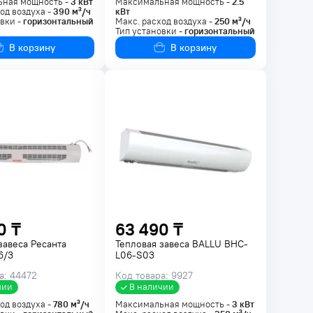
ная мощность -
3
кВт
Максимальная мощность -
2.5
од воздуха -
390
м³/ч
кВт
вки -
горизонтальный
Макс. расход воздуха -
250
м³/ч
Тип установки -
горизонтальный
В корзину
В корзину
0 ₸
63 490 ₸
завеса Ресанта
Тепловая завеса BALLU BHC-
6/3
L06-S03
а: 44472
Код товара: 9927
чии
В наличии
од воздуха -
780
м³/ч
Максимальная мощность -
3
кВт