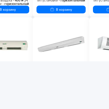
 воздуха -
400
м³/ч
Тип установки -
горизонтальный
Тип устано
и -
горизонтальный
В корзину
В корзину
 ₸
179 000 ₸
233 8
веса BALLU BHC-
Тепловая завеса Ballu BHC-
Тепловая 
L15-S09 (пульт BRC-E)
M10-T06-
 9929
Код товара: 16513
Код товара
и
В наличии
В нали
я мощность -
5
кВт
Максимальная мощность -
9
кВт
Максималь
 воздуха -
450
м³/ч
Макс. расход воздуха -
1050
м³/ч
Макс. расх
и -
горизонтальный
Тип установки -
горизонтальный
Тип устано