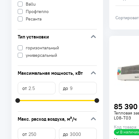
Ballu
Профтепло
Сортирова
Ресанта
Тип установки
горизонтальный
универсальный
Максимальная мощность
, кВт
85 390
Тепловая за
L08-T03
Макс. расход воздуха
, м³/ч
Код товара:
В наличи