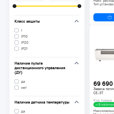
Макс. расход
Тип установк
Класс защиты
I
IP10
IP20
IP21
Наличие пульта
дистанционного управления
(ДУ)
да
69 690
нет
Завеса тепл
CE-3T
Код товара:
Наличие датчика температуры
В наличи
Максимальна
да