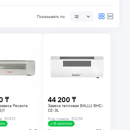
Показывать по:
0 ₸
44 200 ₸
завеса Ресанта
Завеса тепловая BALLU BHC-
6/1
CE-3L
а: 30972
Код товара: 35236
чии
В наличии