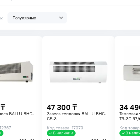
ть:
 ₸
47 300 ₸
34 49
веса BALLU BHC-
Завеса тепловая BALLU BHC-
Тепловая 
CE-3
ТЗ-3С 67/
 12367
Код товара: 17079
Код товар
и
В наличии
В нали