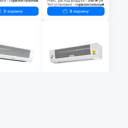
вки -
горизонтальный
Макс. расход воздуха -
350
м³/ч
Тип установки -
горизонтальный
В корзину
В корзину
00 ₸
316 000 ₸
завеса BALLU BHC-
Тепловая завеса BALLU BHC-
PS НС-1507278
M15-T09-PS (пульт BRC-D1)
: 17174
Код товара: 32550
чии
В наличии
ная мощность -
6
кВт
Макс. расход воздуха -
2300
м³/
од воздуха -
1500
м³/ч
ч
вки -
горизонтальный
Тип установки -
горизонтальный