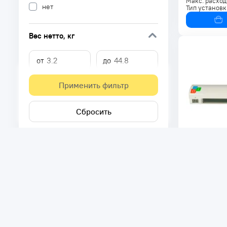
Макс. расход
нет
Тип установк
Вес нетто
, кг
Применить фильтр
Сбросить
93 590
Тепловая за
L08-S05
Код товара:
В наличи
Максимальна
Макс. расход
Тип установк