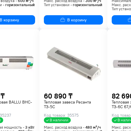
 воздуха -
600
м³/ч
Макс. расход воздуха -
300
м³/ч
Максималь
и -
горизонтальный
Тип установки -
горизонтальный
Макс. расх
Тип устано
В корзину
В корзину
 ₸
60 890 ₸
82 69
овая BALLU BHC-
Тепловая завеса Ресанта
Тепловая 
ТЗ-5С
ТЗ-6С 67/
 35237
Код товара: 35575
Код товар
и
В наличии
В нали
я мощность -
3
кВт
Макс. расход воздуха -
480
м³/ч
Макс. расх