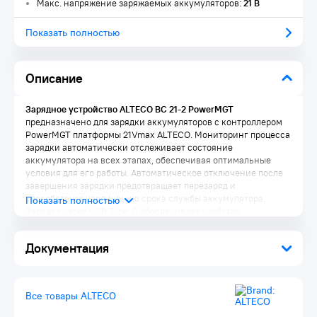
Макс. напряжение заряжаемых аккумуляторов:
21 В
Показать полностью
Описание
Зарядное устройство ALTECO BC 21-2 PowerMGT
предназначено для зарядки аккумуляторов с контроллером
PowerMGT платформы 21Vmax ALTECO. Мониторинг процесса
зарядки автоматически отслеживает состояние
аккумулятора на всех этапах, обеспечивая оптимальные
условия для его работы. Автоматическое отключение после
завершения зарядки предотвращает перезаряд и
способствует увеличению срока службы аккумулятора.
Зарядка через USB Type-C обеспечивает удобство
подключения, а индикатор перегрева своевременно
предупреждает о повышении температуры батареи.
Документация
Совместимые аккумуляторы:
Аккумулятор ALTECO BCD 21-20 PowerMGT
Аккумулятор ALTECO BCD 21-30 PowerMGT
Все товары ALTECO
Аккумулятор ALTECO BCD 21-40 PowerMGT
Аккумулятор ALTECO BCD 21-50 PowerMGT