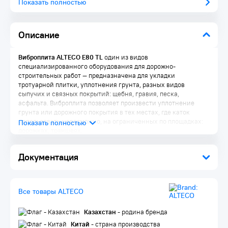
Показать полностью
Описание
Виброплита ALTECO E80 TL
один из видов
специализированного оборудования для дорожно-
строительных работ — предназначена для укладки
тротуарной плитки, уплотнения грунта, разных видов
сыпучих и связных покрытий: щебня, гравия, песка,
асфальта. Виброплита позволяет произвести уплотнение
грунта или дорожного покрытия в тех местах, где каток
использовать невозможно, на ограниченных по площадках:
дорожках, траншеях.
Особенности ALTECO E80 TL
Документация
Удобное расположение топливного бака
Безопасная эксплуатация
Электронное зажигание
Ручной запуск
Все товары ALTECO
Хорошая производительность
Малые вибрации на ручке
Казахстан
- родина бренда
Применение:
Китай
- страна производства