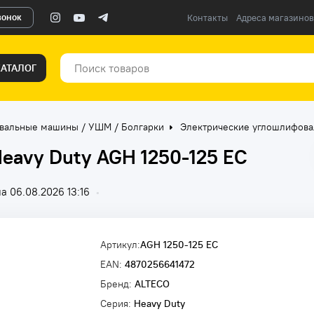
вонок
Контакты
Адреса магазинов
КАТАЛОГ
вальные машины / УШМ / Болгарки
Электрические углошлифов
eavy Duty AGH 1250-125 EC
а 06.08.2026 13:16
•
Артикул:
AGH 1250-125 EC
EAN:
4870256641472
Бренд:
ALTECO
Серия:
Heavy Duty