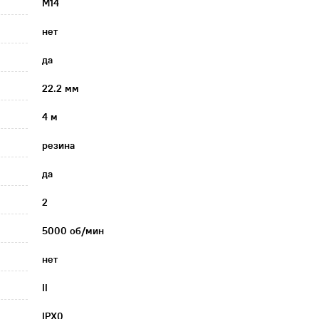
M14
нет
да
22.2 мм
4 м
резина
да
2
5000 об/мин
нет
II
IPX0