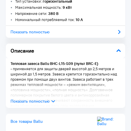
Тип установки:
горизонтальный
Максимальная мощность:
9 кВт
Напряжение сети:
380 В
Номинальный потребляемый ток:
10 А
Показать полностью
Описание
Тепловая завеса Ballu BHC-L15-S09 (пульт BRC-E)
-
применяется для защиты дверей высотой до 2,5 метров и
шириной до 1,5 метров. Завеса крепится горизонтально над
проемом при помощи двух винтов. Завеса работает в трех
режимах тепловой мощности – «режим вентиляции»,
«половина мощности», «полная мощность». Долговечное
полимерное покрытие белого цвета и антикоррозийная
обработка корпуса обеспечивают сохранность внешнего
вида оборудования на весь срок эксплуатации.
Все товары Ballu
Преимущества: