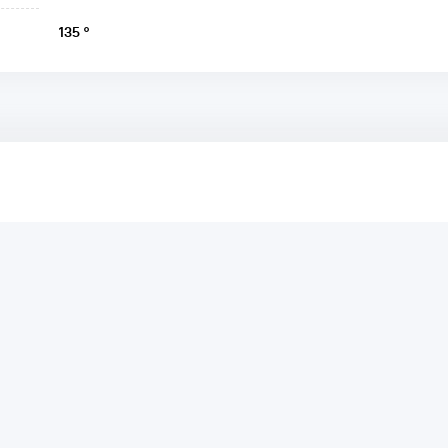
135 °
аря этому другие покупатели смогут узнать о качестве,
ый они собираются приобрести.