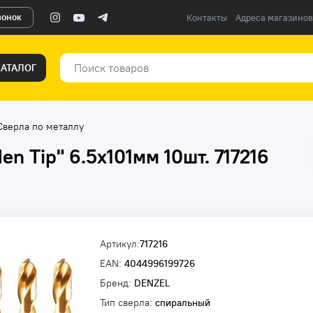
вонок
Контакты
Адреса магазинов
КАТАЛОГ
Сверла по металлу
en Tip" 6.5х101мм 10шт. 717216
Артикул:
717216
EAN:
4044996199726
Бренд:
DENZEL
Тип сверла:
спиральный