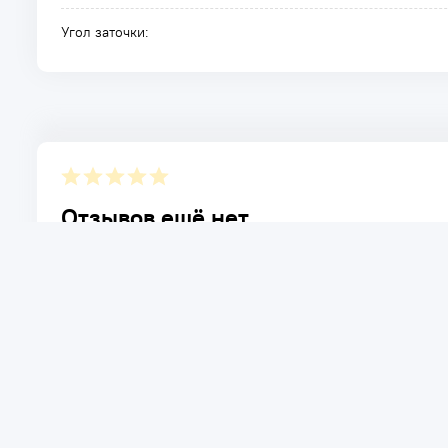
Угол заточки:
Отзывов ещё нет.
Расскажите о товаре, который приобрели у нас. Благод
достоинствах и возможных недостатках товара, котор
Написать отзыв