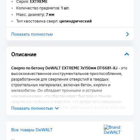
Серия:
EXTREME
Количество предметов:
1 шт.
Макс. диаметр:
7 мм
Тип хвостовика сверл:
цилиндрический
Показать полностью
Описание
Сверло по бетону DeWALT EXTREME 7x150мм DT6681-XJ
- это
высококачественное инструментальное приспособление,
разработанное для сверления отверстий в твердых
строительных материалах, включая бетон, кирпич и
железобетон. Он обладает прочными и острыми
наконечниками, что обеспечивает быстрое и точное
сверление глубоких отверстий, что делает его идеальным
выбором для профессионалов, работающих в строительстве
и ремонте, где требуется высокая производительность и
надежность при бурении.
Все товары DeWALT