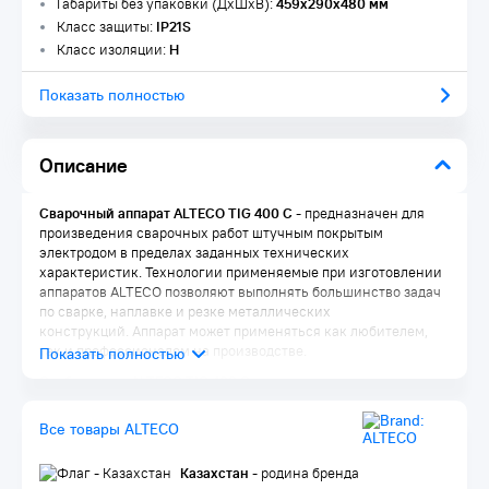
Габариты без упаковки (ДxШxВ):
459x290x480 мм
Класс защиты:
IP21S
Класс изоляции:
H
Показать полностью
Описание
Сварочный аппарат ALTECO TIG 400 C
- предназначен для
произведения сварочных работ штучным покрытым
электродом в пределах заданных технических
характеристик. Технологии применяемые при изготовлении
аппаратов ALTECO позволяют выполнять большинство задач
по сварке, наплавке и резке металлических
конструкций. Аппарат может применяться как любителем,
так и профессионалом на производстве.
Особенности ALTECO TIG 400 C
Синергетическая система управления
Все товары ALTECO
Высокая надежность благодаря применению цифровых
схем управления
Плавное регулирование сварочного тока и напряжения,
Казахстан
- родина бренда