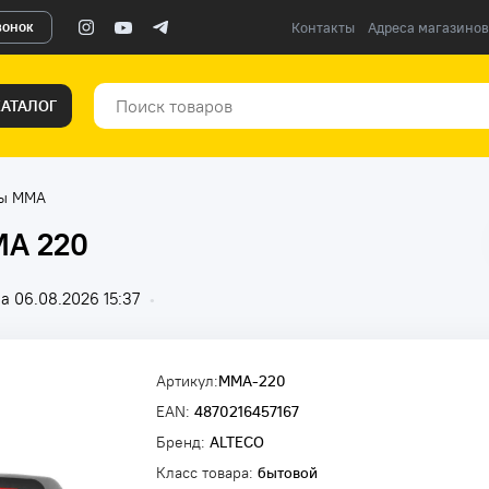
вонок
Контакты
Адреса магазинов
КАТАЛОГ
ты ММА
MA 220
а 06.08.2026 15:37
•
Артикул:
MMA-220
EAN:
4870216457167
Бренд:
ALTECO
Класс товара:
бытовой