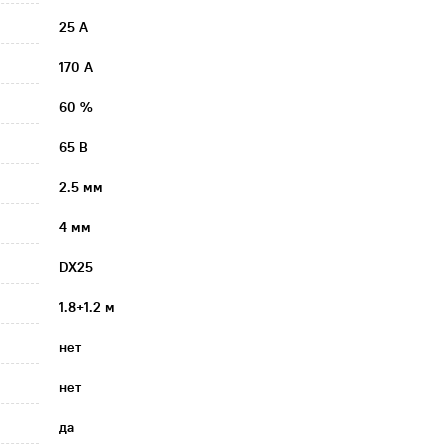
25 А
170 А
60 %
65 В
2.5 мм
4 мм
DX25
1.8+1.2 м
нет
нет
да