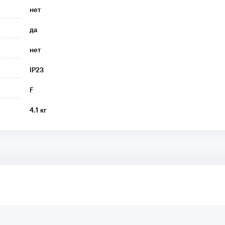
нет
да
нет
IP23
F
4.1 кг
аря этому другие покупатели смогут узнать о качестве,