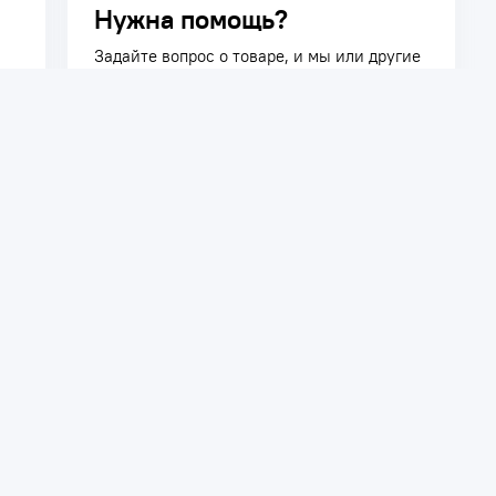
Нужна помощь?
Задайте вопрос о товаре, и мы или другие
покупатели помогут вам с ответом. Ваш
вопрос может быть полезен и другим
покупателям.
Задать вопрос
телям
Сотрудничество
ть заказ
Дилерам