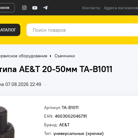
вонок
Контакты
Адреса магазинов
КАТАЛОГ
ервисное оборудование
Съемники
ипа AE&T 20-50мм TA-B1011
а 07.08.2026 22:49
•
Артикул:
TA-B1011
EAN:
4603002046791
Бренд:
AE&T
Тип:
универсальные (крючки)