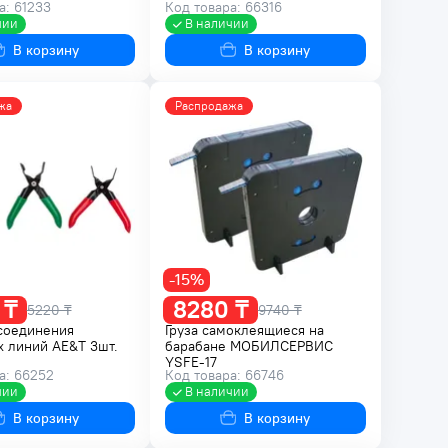
а: 61233
Код товара: 66316
чии
В наличии
В корзину
В корзину
жа
Распродажа
-15%
 ₸
8280 ₸
5220 ₸
9740 ₸
соединения
Груза самоклеящиеся на
 линий AE&T 3шт.
барабане МОБИЛСЕРВИС
YSFE-17
а: 66252
Код товара: 66746
чии
В наличии
В корзину
В корзину