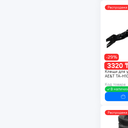
Распродажа
-29%
3320 
Клещи для 
AE&T TA-H1
Код товара:
В наличи
Распродажа