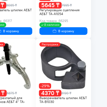
 ₸
5645 ₸
8085 ₸
7995 ₸
ватель шпилек AE&T
Регулировщик сцепления
AE&T TA-A1054
а: 66317
Код товара: 66295
чии
В наличии
В корзину
В корзину
жа
Распродажа
-29%
 ₸
4370 ₸
6875 ₸
6190 ₸
трехлапый для
Выворачиватель шпилек AE&T
ков AE&T 4" TA-
TA-B1030