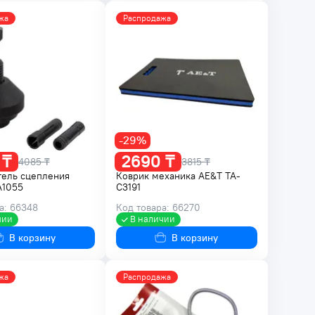
жа
Распродажа
-29%
 ₸
2690 ₸
4085 ₸
3815 ₸
тель сцепления
Коврик механика AE&T TA-
A1055
C3191
а: 66348
Код товара: 66270
чии
В наличии
В корзину
В корзину
жа
Распродажа