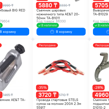
5880 ₸
5705
9990 ₸
8330 ₸
мбовый BIG RED
Съемник шаровых
Выворачи
ножничного типа AE&T 20-
TA-B1029
50мм TA-B1011
 79604
Код товара: 66330
Код товар
и
В наличии
В нали
В корзину
В корзину
Распродажа
Распрода
-35%
-28%
3720 ₸
4960
7465 ₸
5710 ₸
ъемник AE&T TA-
Провода стартовые STELS
Съемник 
сумка на молнии 200А 2.3м
подшипни
55917
D1010-2