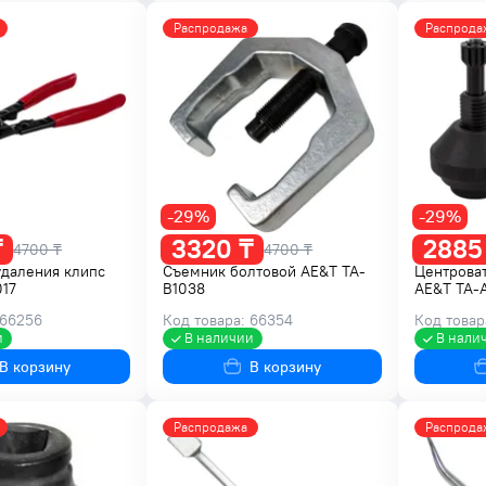
Распродажа
Распрода
-29%
-29%
₸
3320 ₸
2885
4700 ₸
4700 ₸
удаления клипс
Съемник болтовой AE&T TA-
Центрова
017
B1038
AE&T TA-
 66256
Код товара: 66354
Код товар
и
В наличии
В нали
В корзину
В корзину
Распродажа
Распрода