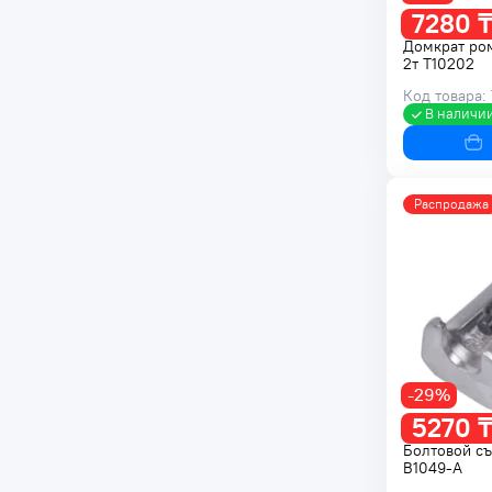
7280 ₸
Домкрат ро
2т T10202
Код товара:
В наличи
Распродажа
-29%
5270 ₸
Болтовой с
B1049-A