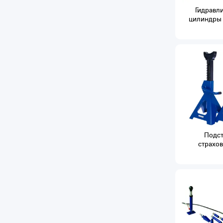
Гидравл
цилиндры 
Подст
страхо