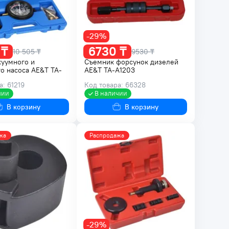
-29%
 ₸
6730 ₸
10 505 ₸
9530 ₸
куумного и
Съемник форсунок дизелей
о насоса AE&T TA-
AE&T TA-A1203
а: 61219
Код товара: 66328
чии
В наличии
В корзину
В корзину
жа
Распродажа
-29%