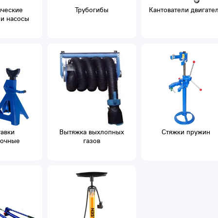
ические
Трубогибы
Кантователи двигате
и насосы
авки
Вытяжка выхлопных
Стяжки пружин
вочные
газов