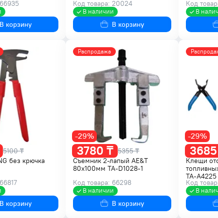
 66935
Код товара: 20024
Код товар
и
В наличии
В нали
В корзину
В корзину
Распродажа
Распрода
-29%
-29%
3780 ₸
3685
5100 ₸
5355 ₸
NG без крючка
Съемник 2-лапый AE&T
Клещи от
80х100мм TA-D1028-1
топливных
TA-A4225
 66817
Код товара: 66298
Код товар
и
В наличии
В нали
В корзину
В корзину