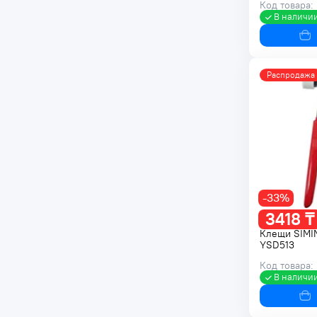
Код товара:
В наличи
Распродажа
-33%
3418 ₸
Клещи SIMI
YSD513
Код товара:
В наличи