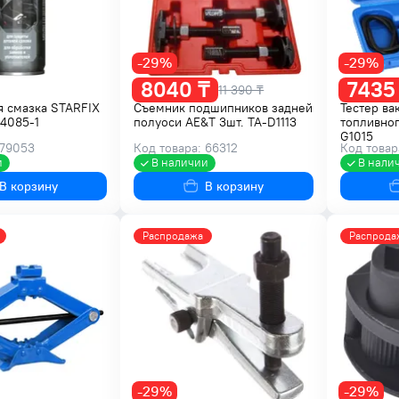
-29%
-29%
8040 ₸
7435
11 390 ₸
я смазка STARFIX
Съемник подшипников задней
Тестер ва
4085-1
полуоси AE&T 3шт. TA-D1113
топливног
G1015
 79053
Код товара: 66312
Код товар
и
В наличии
В нали
В корзину
В корзину
Распродажа
Распрода
-29%
-29%