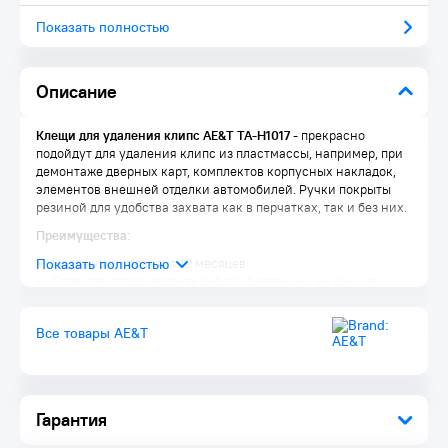
Показать полностью
Описание
Клещи для удаления клипс AE&T TA-H1017
- прекрасно
подойдут для удаления клипс из пластмассы, например, при
демонтаже дверных карт, комплектов корпусных накладок,
элементов внешней отделки автомобилей. Ручки покрыты
резиной для удобства захвата как в перчатках, так и без них.
Преимущества:
Надежные, гарантия 12 месяцев
Позволяют производить работы безопасно, не рискуя
пальцами трудящегося
Длина 240 мм, можно быстро подобраться к
Все товары AE&T
труднодоступной части машины
Обратите внимание:
Соблюдайте технику безопасности
Не храните инструмент во влажных местах и под
Гарантия
открытым небом