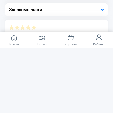
Запасные части
Отзывов ещё нет.
Главная
Каталог
Корзина
Кабинет
Расскажите о товаре, который приобрели у нас.
Благодаря этому другие покупатели смогут узнать о
качестве, достоинствах и возможных недостатках
товара, который они собираются приобрести.
Написать отзыв
Нужна помощь?
Задайте вопрос о товаре, и мы или другие покупатели
помогут вам с ответом. Ваш вопрос может быть полезен
и другим покупателям.