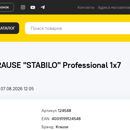
вонок
Контакты
Адреса магазинов
КАТАЛОГ
USE "STABILO" Professional 1х7
07.08.2026 12:05
•
Артикул:
124548
EAN:
4009199124548
Бренд:
Krause