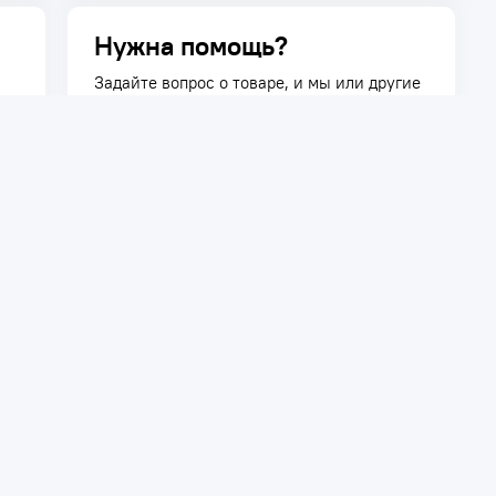
Нужна помощь?
Задайте вопрос о товаре, и мы или другие
покупатели помогут вам с ответом. Ваш
вопрос может быть полезен и другим
покупателям.
Задать вопрос
телям
Сотрудничество