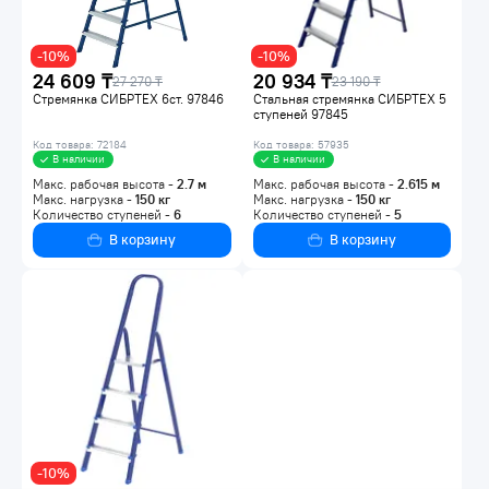
-10%
-10%
24 609 ₸
20 934 ₸
27 270 ₸
23 190 ₸
Стремянка СИБРТЕХ 6ст. 97846
Стальная стремянка СИБРТЕХ 5
ступеней 97845
Код товара: 72184
Код товара: 57935
В наличии
В наличии
Макс. рабочая высота -
2.7
м
Макс. рабочая высота -
2.615
м
Макс. нагрузка -
150
кг
Макс. нагрузка -
150
кг
Количество ступеней -
6
Количество ступеней -
5
В корзину
В корзину
-10%