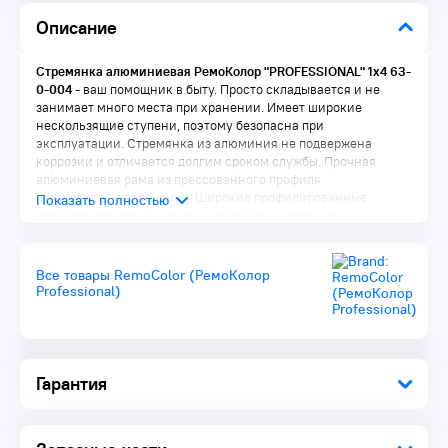
Описание
Стремянка алюминиевая РемоКолор "PROFESSIONAL" 1х4 63-
0-004
- ваш помощник в быту. Просто складывается и не
занимает много места при хранении. Имеет широкие
нескользящие ступени, поэтому безопасна при
эксплуатации. Стремянка из алюминия не подвержена
коррозии и отличается долгим сроком службы. Прочная
алюминиевая рама из прессованного профиля
прямоугольного сечения. Широкие профилированные
противоскользящие ступени. Массивная площадка с
рифленой поверхностью. Имеет широкое устойчивое
основание, высокую дугу безопасности, защищающую от
падения. Используется в быту и строительстве. Легкая,
Все товары RemoColor (РемоКолор
надёжная, устойчивая.
Professional)
Преимущества:
Гарантия
Противоскользящие накладки на ножках
Рифленые ступени - для безопасного подъёма и спуска
Небольшие габариты и малый вес
Не требует специального ухода