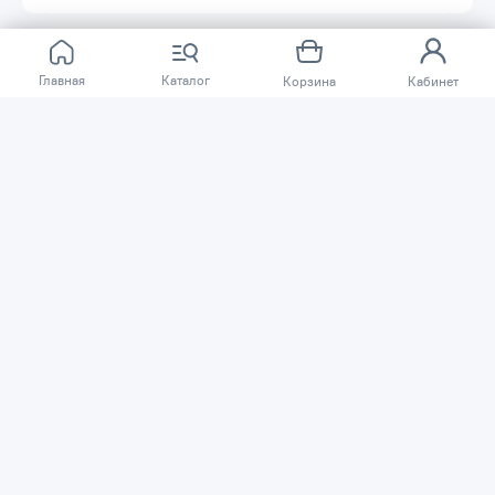
Главная
Каталог
Корзина
Кабинет
Отзывов ещё нет.
Расскажите о товаре, который приобрели у нас.
Благодаря этому другие покупатели смогут узнать о
качестве, достоинствах и возможных недостатках
товара, который они собираются приобрести.
Написать отзыв
Нужна помощь?
Задайте вопрос о товаре, и мы или другие покупатели
помогут вам с ответом. Ваш вопрос может быть полезен
и другим покупателям.
Задать вопрос