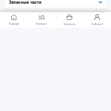
Запасные части
Главная
Каталог
Корзина
Кабинет
Отзывов ещё нет.
Расскажите о товаре, который приобрели у нас.
Благодаря этому другие покупатели смогут узнать о
качестве, достоинствах и возможных недостатках
товара, который они собираются приобрести.
Написать отзыв
Нужна помощь?
Задайте вопрос о товаре, и мы или другие покупатели
помогут вам с ответом. Ваш вопрос может быть полезен
и другим покупателям.