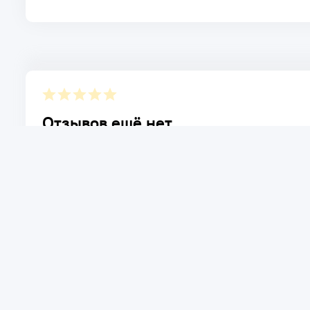
Отзывов ещё нет.
Расскажите о товаре, который приобрели у нас. Благод
достоинствах и возможных недостатках товара, котор
Написать отзыв