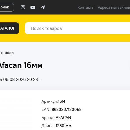
вонок
Контакты
Адреса магазинов
КАТАЛОГ
лторезы
Afacan 16мм
а 06.08.2026 20:28
•
Артикул:
16M
EAN:
8680237120058
Бренд:
AFACAN
Длина:
1230 мм