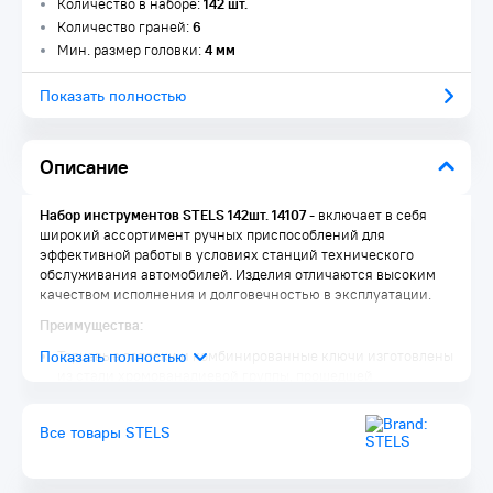
Количество в наборе:
142 шт.
Количество граней:
6
Мин. размер головки:
4 мм
Показать полностью
Описание
Набор инструментов STELS 142шт. 14107
- включает в себя
широкий ассортимент ручных приспособлений для
эффективной работы в условиях станций технического
обслуживания автомобилей. Изделия отличаются высоким
качеством исполнения и долговечностью в эксплуатации.
Преимущества:
Торцевые головки и комбинированные ключи изготовлены
из стали хромованадиевой группы, прошедшей
термическую обработку, поэтому характеризуются
износостойкостью и долговечностью
Все товары STELS
Отвертки, биты и биты-вставки выполнены из
высококачественной легированной стали S2 и обладают
высокой прочностью