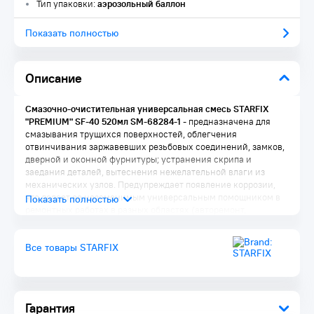
Тип упаковки:
аэрозольный баллон
Показать полностью
Описание
Смазочно-очистительная универсальная смесь STARFIX
"PREMIUM" SF-40 520мл SM-68284-1
- предназначена для
смазывания трущихся поверхностей, облегчения
отвинчивания заржавевших резьбовых соединений, замков,
дверной и оконной фурнитуры; устранения скрипа и
заедания деталей, вытеснения нежелательной влаги из
механических узлов. Предупреждает появление коррозии,
что делает ее незаменимым универсальным помощником в
ремонтных работах в разных областях (авторемонт,
сантехника, быт) на разных материалах (металл, пластик,
резина, плотных минеральных поверхностях) на
Все товары STARFIX
промерзших, заржавевших или загрязненных участках.
Специальная распылительная головка с трубочкой,
входящей в комплект, позволяет наносить продукт в
труднодоступные места, а также применять для точечной
обработки деталей и узлов. Обладает проникающими,
Гарантия
смазывающими, водоотталкивающими свойствами,