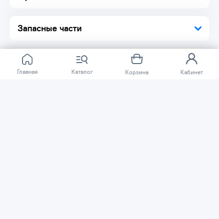
содержит ингибитор коррозии.
Комплектация:
Запасные части
Смазочно-очистительная универсальная смесь 1 шт.
Упаковка 1 шт.
Главная
Каталог
Корзина
Кабинет
Отзывов ещё нет.
Расскажите о товаре, который приобрели у нас.
Благодаря этому другие покупатели смогут узнать о
качестве, достоинствах и возможных недостатках
товара, который они собираются приобрести.
Написать отзыв
Нужна помощь?
Задайте вопрос о товаре, и мы или другие покупатели
помогут вам с ответом. Ваш вопрос может быть полезен