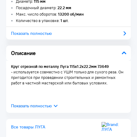
Диаметр:
115 мм
Посадочный диаметр:
22.2 мм
Макс. число оборотов:
13200 об/мин
Количество в упаковке:
1 шт.
Показать полностью
Описание
Круг отрезной по металлу Луга 115x1.2x22.2мм 73649
- используется совместно с УШМ только для сухого реза. Он
пригодится при проведении строительных и ремонтных
работ в частной мастерской или бытовых условиях.
Преимущества:
Абразив из оксида алюминия - круг быстро режет твердые
материалы
Безопасность работы - круг оснащен 2-слойной сеткой,
Все товары ЛУГА
устойчивой к разрыву
Бакелитовая связка - абразивное зерно надежно