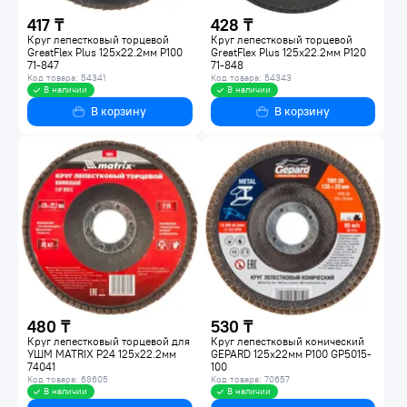
417 ₸
428 ₸
Круг лепестковый торцевой
Круг лепестковый торцевой
GreatFlex Plus 125х22.2мм P100
GreatFlex Plus 125х22.2мм P120
71-847
71-848
Код товара: 54341
Код товара: 54343
В наличии
В наличии
В корзину
В корзину
480 ₸
530 ₸
Круг лепестковый торцевой для
Круг лепестковый конический
УШМ MATRIX P24 125х22.2мм
GEPARD 125х22мм P100 GP5015-
74041
100
Код товара: 68605
Код товара: 70657
В наличии
В наличии