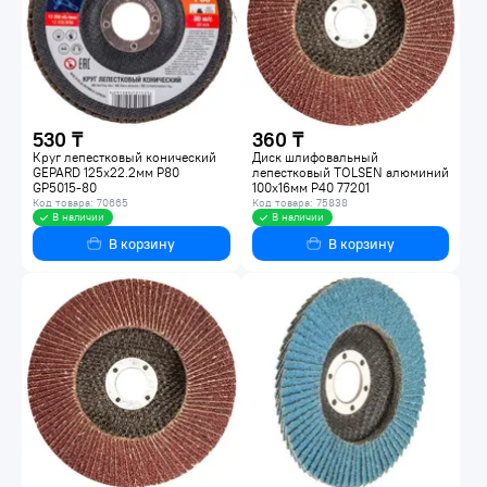
530 ₸
360 ₸
Круг лепестковый конический
Диск шлифовальный
GEPARD 125х22.2мм P80
лепестковый TOLSEN алюминий
GP5015-80
100x16мм Р40 77201
Код товара: 70665
Код товара: 75838
В наличии
В наличии
В корзину
В корзину