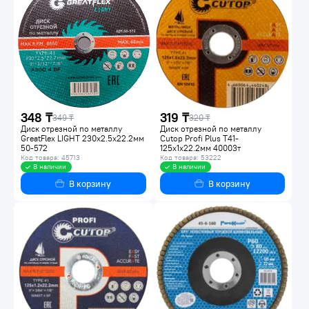
348 ₸
319 ₸
349 ₸
320 ₸
Диск отрезной по металлу
Диск отрезной по металлу
GreatFlex LIGHT 230х2.5х22.2мм
Cutop Profi Plus Т41-
50-572
125х1х22.2мм 40003т
Код товара: 45713
Код товара: 53222
В наличии
В наличии
В корзину
В корзину