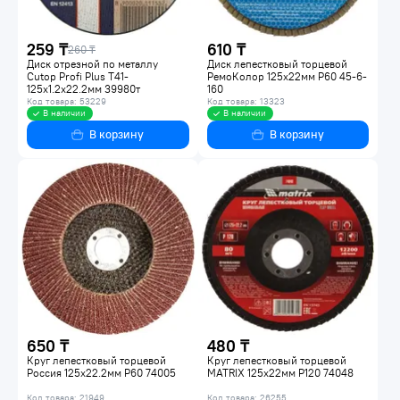
259 ₸
610 ₸
260 ₸
Диск отрезной по металлу
Диск лепестковый торцевой
Cutop Profi Plus Т41-
РемоКолор 125x22мм P60 45-6-
125х1.2х22.2мм 39980т
160
Код товара: 53229
Код товара: 13323
В наличии
В наличии
В корзину
В корзину
650 ₸
480 ₸
Круг лепестковый торцевой
Круг лепестковый торцевой
Россия 125х22.2мм Р60 74005
MATRIX 125x22мм P120 74048
Код товара: 21949
Код товара: 26255