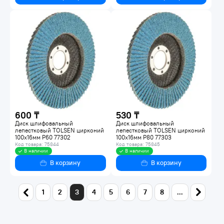
600 ₸
530 ₸
Диск шлифовальный
Диск шлифовальный
лепестковый TOLSEN цирконий
лепестковый TOLSEN цирконий
100x16мм Р60 77302
100x16мм Р80 77303
Код товара: 75844
Код товара: 75845
В наличии
В наличии
В корзину
В корзину
1
2
3
4
5
6
7
8
...