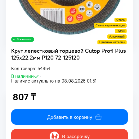
Сталь
Сталь нержавеющая
Чугун
Алюминий
В наличии
Цветные металлы
Круг лепестковый торцевой Cutop Profi Plus
125х22.2мм P120 72-125120
Код товара: 54354
В наличии
•
Наличие актуально на 08.08.2026 01:51
807 ₸
807 ₸
Добавить в корзину
В рассрочку