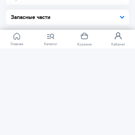
Запасные части
Главная
Каталог
Корзина
Кабинет
Отзывов ещё нет.
Расскажите о товаре, который приобрели у нас.
Благодаря этому другие покупатели смогут узнать о
качестве, достоинствах и возможных недостатках
товара, который они собираются приобрести.
Написать отзыв
Нужна помощь?
Задайте вопрос о товаре, и мы или другие покупатели
помогут вам с ответом. Ваш вопрос может быть полезен