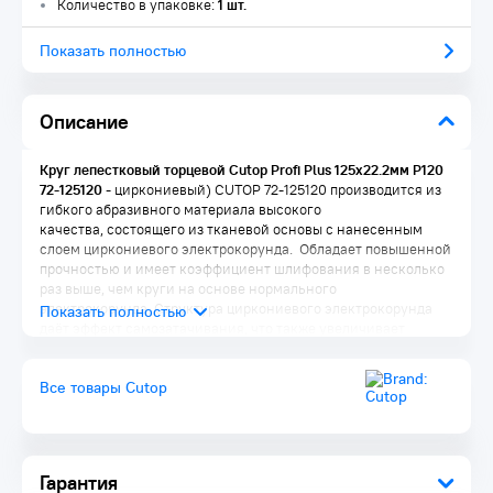
Количество в упаковке:
1 шт.
Показать полностью
Описание
Круг лепестковый торцевой Cutop Profi Plus 125х22.2мм P120
72-125120
- циркониевый) CUTOP 72-125120 производится из
гибкого абразивного материала высокого
качества, состоящего из тканевой основы с нанесенным
слоем циркониевого электрокорунда. Обладает повышенной
прочностью и имеет коэффициент шлифования в несколько
раз выше, чем круги на основе нормального
электрокорунда. Структура циркониевого электрокорунда
даёт эффект самозатачивания, что также увеличивает
ресурс использования. Наполняемость диска составляет 80
лепестков, угол наклона 10 градусов. Диск применяется для
Все товары Cutop
обработки металла, нержавеющей стали, сварных швов,
пластика, дерева.
Комплектация:
Диск 1 шт.
Гарантия
Упаковка 1 шт.