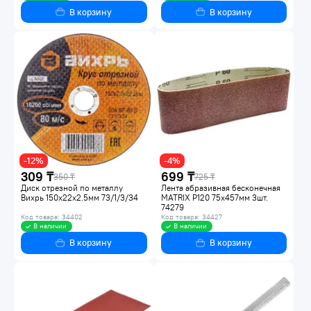
В корзину
В корзину
-12%
-4%
309 ₸
699 ₸
350 ₸
725 ₸
Диск отрезной по металлу
Лента абразивная бесконечная
Вихрь 150х22х2.5мм 73/1/3/34
MATRIX P120 75x457мм 3шт.
74279
Код товара: 34402
Код товара: 34427
В наличии
В наличии
В корзину
В корзину