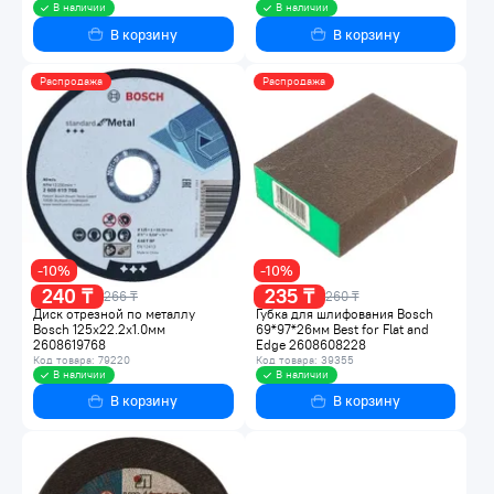
В наличии
В наличии
В корзину
В корзину
Распродажа
Распродажа
-10%
-10%
240 ₸
235 ₸
266 ₸
260 ₸
Диск отрезной по металлу
Губка для шлифования Bosch
Bosch 125x22.2х1.0мм
69*97*26мм Best for Flat and
2608619768
Edge 2608608228
Код товара: 79220
Код товара: 39355
В наличии
В наличии
В корзину
В корзину