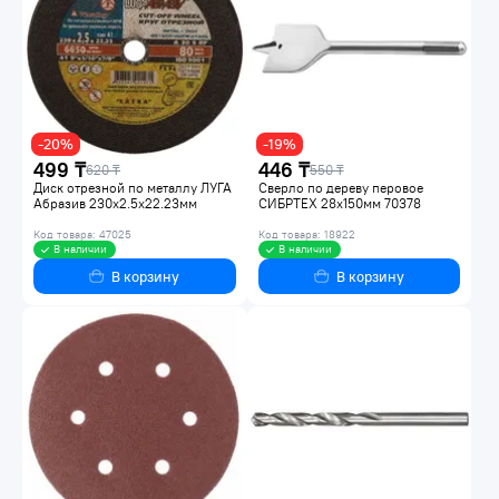
-20%
-19%
499 ₸
446 ₸
620 ₸
550 ₸
Диск отрезной по металлу ЛУГА
Сверло по дереву перовое
Абразив 230х2.5х22.23мм
СИБРТЕХ 28х150мм 70378
Код товара: 47025
Код товара: 18922
В наличии
В наличии
В корзину
В корзину