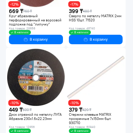
-12%
-17%
669 ₸
399 ₸
760 ₸
480 ₸
Круг абразивный
Сверло по металлу MATRIX 2мм
перфорированный на ворсовой
HSS 10шт. 71520
подложке под "липучку"
MATRIX P150 150мм 5шт. 73842
Код товара: 28656
Код товара: 46740
В наличии
В наличии
В корзину
В корзину
-10%
-10%
449 ₸
379 ₸
500 ₸
420 ₸
Диск отрезной по металлу ЛУГА
Стержни клеевые MATRIX
Абразив 230х1.6х22.23мм
прозрачные 7x150мм 6шт.
930710
Код товара: 12856
Код товара: 60940
В наличии
В наличии