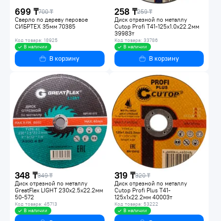
699 ₸
258 ₸
700 ₸
259 ₸
Сверло по дереву перовое
Диск отрезной по металлу
СИБРТЕХ 35мм 70385
Cutop Profi Т41-125х1.0х22.2мм
39983т
Код товара: 18925
Код товара: 33786
В наличии
В наличии
В корзину
В корзину
348 ₸
319 ₸
349 ₸
320 ₸
Диск отрезной по металлу
Диск отрезной по металлу
GreatFlex LIGHT 230х2.5х22.2мм
Cutop Profi Plus Т41-
50-572
125х1х22.2мм 40003т
Код товара: 45713
Код товара: 53222
В наличии
В наличии