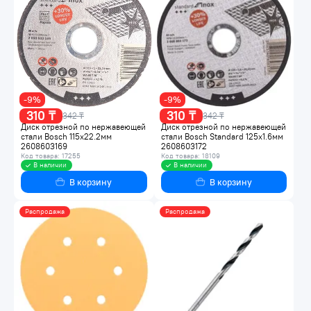
-9%
-9%
310 ₸
310 ₸
342 ₸
342 ₸
Диск отрезной по нержавеющей
Диск отрезной по нержавеющей
стали Bosch 115x22.2мм
стали Bosch Standard 125х1.6мм
2608603169
2608603172
Код товара: 17255
Код товара: 18109
В наличии
В наличии
В корзину
В корзину
Распродажа
Распродажа