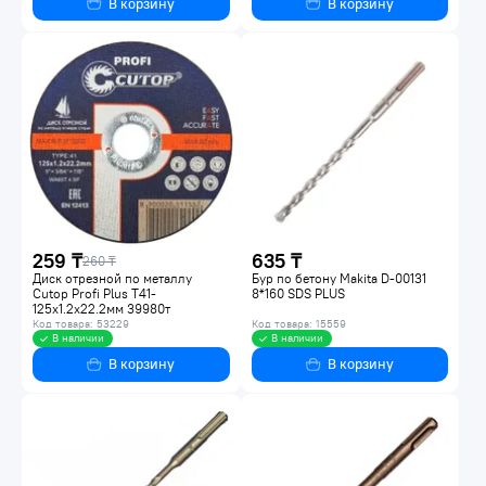
В корзину
В корзину
259 ₸
635 ₸
260 ₸
Диск отрезной по металлу
Бур по бетону Makita D-00131
Cutop Profi Plus Т41-
8*160 SDS PLUS
125х1.2х22.2мм 39980т
Код товара: 53229
Код товара: 15559
В наличии
В наличии
В корзину
В корзину