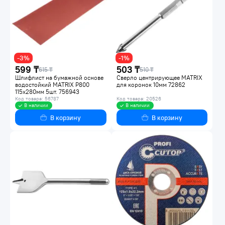
-3%
-1%
599 ₸
503 ₸
615 ₸
510 ₸
Шлифлист на бумажной основе
Сверло центрирующее MATRIX
водостойкий MATRIX P800
для коронок 10мм 72862
115х280мм 5шт. 756943
Код товара: 56787
Код товара: 20526
В наличии
В наличии
В корзину
В корзину