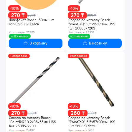
-10%
-10%
270 ₸
270 ₸
301 ₸
300 ₸
Шлифлист Bosch 150мм 1шт.
Сверло по металлу Bosch
G320 2608900924
"PointTeQ" 3.5х39х70мм HSS
1шт. 2608577203
Код товара: 27385
Код товара: 26337
В наличии
В наличии
В корзину
В корзину
Распродажа
Распродажа
-10%
-10%
270 ₸
260 ₸
300 ₸
290 ₸
Сверло по металлу Bosch
Сверло по металлу Bosch
"PointTeQ" 3.2х36х65мм HSS
"PointTeQ" 5.5х57х93мм HSS
1шт. 2608577200
1шт. 2608577223
Код товара: 27432
Код товара: 27436