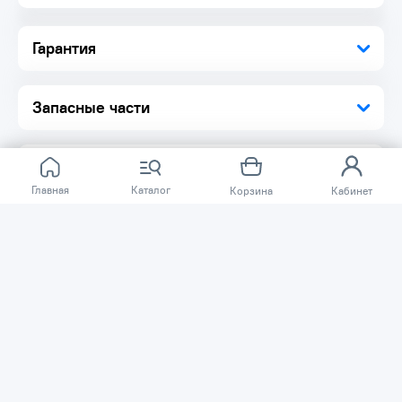
Гарантия
Запасные части
Главная
Каталог
Корзина
Кабинет
Отзывов ещё нет.
Расскажите о товаре, который приобрели у нас.
Благодаря этому другие покупатели смогут узнать о
качестве, достоинствах и возможных недостатках
товара, который они собираются приобрести.
Написать отзыв
Нужна помощь?