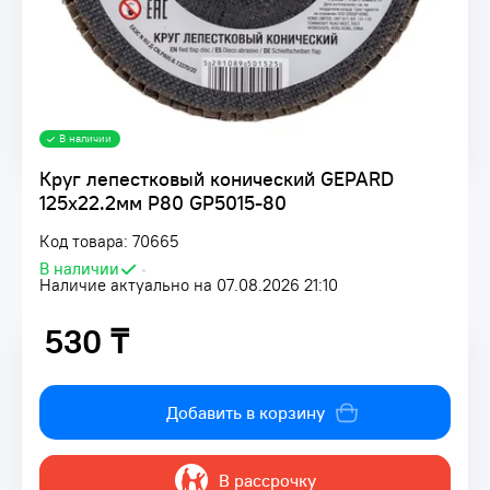
В наличии
Круг лепестковый конический GEPARD
125х22.2мм P80 GP5015-80
Код товара: 70665
В наличии
•
Наличие актуально на 07.08.2026 21:10
530 ₸
530 ₸
Добавить в корзину
В рассрочку