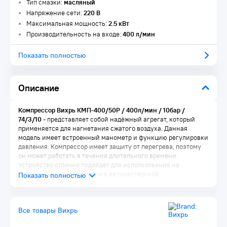
Тип смазки:
масляный
Напряжение сети:
220 В
Максимальная мощность:
2.5 кВт
Производительность на входе:
400 л/мин
Показать полностью
Описание
Компрессор Вихрь КМП-400/50Р / 400л/мин / 10бар /
74/3/10
- представляет собой надёжный агрегат, который
применяется для нагнетания сжатого воздуха. Данная
модель имеет встроенный манометр и функцию регулировки
давления. Компрессор имеет защиту от перегрева, поэтому
он может работать в течение длительного времени.
Устройство отлично подойдёт для использования на
небольшом производстве и в автомастерской.
Преимущества:
Оснащен регулятором давления, благодаря которому
Все товары Вихрь
возможно изменять давление воздуха в диапазоне от 1 до
12,5 атм