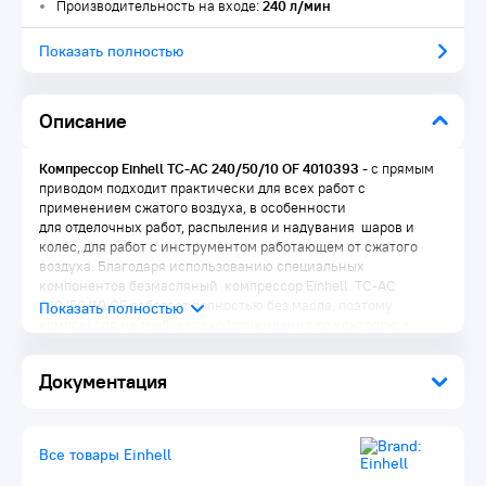
Производительность на входе:
240 л/мин
Показать полностью
Описание
Компрессор Einhell TC-AC 240/50/10 OF 4010393
- с прямым
приводом подходит практически для всех работ с
применением сжатого воздуха, в особенности
для отделочных работ, распыления и надувания шаров и
колес, для работ с инструментом работающем от сжатого
воздуха. Благодаря использованию специальных
компонентов безмасляный компрессор Einhell TC-AC
240/50/10 OF работает полностью без масла, поэтому
компрессор не требует техобслуживания по контролю и
доливке масла. Наличие 50 л ресивера позволяет сохранять
сжатый воздух, поэтому уменьшается частота включения
Документация
двигателя, что уменьшает нагрузку на компрессор и
соответственно увеличивает срок его службы. Вертикальное
расположение ресивера позволяет экономить место и делает
более удобной транспортировку компрессора.
Все товары Einhell
Преимущества: