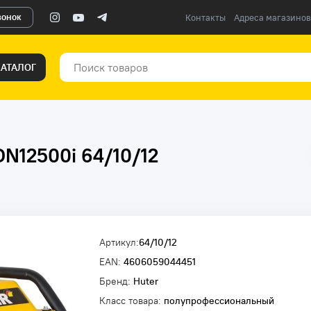
вонок
Контакты
Адреса магазинов
КАТАЛОГ
DN12500i 64/10/12
Артикул:
64/10/12
EAN:
4606059044451
Бренд:
Huter
Класс товара:
полупрофессиональный