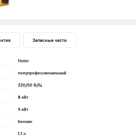
антия
Запасные части
Huter
полупрофессиональный
220/50 В/Гц
8 кВт
9 кВт
бензин
1.1 л