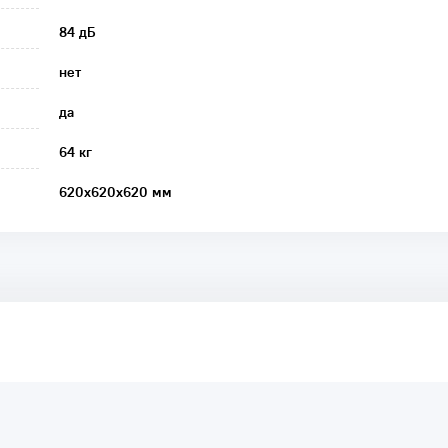
84 дБ
нет
да
64 кг
620х620х620 мм
аря этому другие покупатели смогут узнать о качестве,
ый они собираются приобрести.