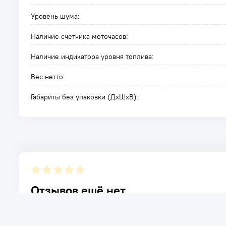
Уровень шума:
Наличие счетчика моточасов:
Наличие индикатора уровня топлива:
Вес нетто:
Габариты без упаковки (ДxШxВ):
Отзывов ещё нет.
Расскажите о товаре, который приобрели у нас. Благод
достоинствах и возможных недостатках товара, котор