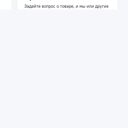
Задайте вопрос о товаре, и мы или другие
покупатели помогут вам с ответом. Ваш
вопрос может быть полезен и другим
покупателям.
Задать вопрос
телям
Сотрудничество
ть заказ
Дилерам
Поставщикам